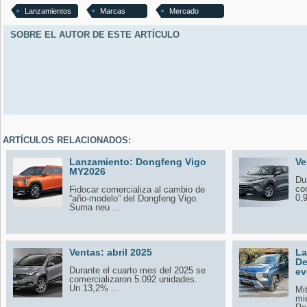
Lanzamientos
Marcas
Mercado
SOBRE EL AUTOR DE ESTE ARTÍCULO
ARTÍCULOS RELACIONADOS:
Lanzamiento: Dongfeng Vigo
Ve
MY2026
Du
co
Fidocar comercializa al cambio de
0,
“año-modelo” del Dongfeng Vigo.
Suma neu ...
Ventas: abril 2025
La
De
Durante el cuarto mes del 2025 se
ev
comercializaron 5.092 unidades.
Un 13,2% ...
Mi
mi