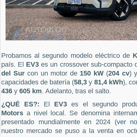
Probamos al segundo modelo eléctrico de
K
país. El
EV3
es un crossover sub-compacto 
del Sur
con un motor de
150 kW
(
204 cv
) 
capacidades de batería (
58,3
y
81,4 kWh
), c
436
y
605 km
. Adelanto, tras el salto.
¿QUÉ ES?:
El
EV3
es el segundo produ
Motors
a nivel local. Se denomina intern
presentado mundialmente en 2024 (
ver no
nuestro mercado se puso a la venta en oct