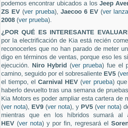
podemos encontrar ubicados a los
Jeep Ave
ZS EV
(
ver prueba
),
Jaecoo 6 EV
(
ver lanz
2008
(
ver prueba
).
¿POR QUÉ ES INTERESANTE EVALUA
por la electrificación de Kia está recién co
reconocerles que no han parado de meter un 
digo en términos de ventas, porque eso les s
ejecución.
Niro Hybrid
(
ver prueba
) fue el 
camino, seguido por el sobresaliente
EV5
(
ve
el tiempo, el
Carnival HEV
(
ver prueba
) que
haberlo devuelto tras una semana de pruebas
Kia Motors es poder ampliar esta cartera de
(
ver nota
),
EV9
(
ver nota
), y
PV5
(
ver nota
) d
mientras que en los híbridos sumará al a
HEV
(
ver nota
) y por fin, regresará el
Soren