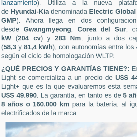
lanzamiento
). Utiliza a la nueva platafo
de
Hyundai-Kia
denominada
Electric Globa
GMP
). Ahora llega en dos configuracio
desde
Gwangmyeong
,
Corea del Sur
, c
kW
(
204 cv
) y
283 Nm
, junto a dos ca
(
58,3
y
81,4 kWh
), con autonomías entre los
según el ciclo de homologación WLTP.
¿QUÉ PRECIOS Y GARANTÍAS TIENE?:
E
Light se comercializa a un precio de
U$S 44
Light+ que es la que evaluaremos esta sema
U$S 49.990
. La garantía, en tanto es de
5 añ
8 años o 160.000 km
para la batería, al i
electrificados de la marca.