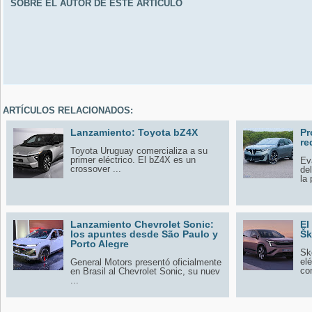
SOBRE EL AUTOR DE ESTE ARTÍCULO
ARTÍCULOS RELACIONADOS:
Lanzamiento: Toyota bZ4X
Pr
re
Toyota Uruguay comercializa a su
primer eléctrico. El bZ4X es un
Ev
crossover ...
de
la 
Lanzamiento Chevrolet Sonic:
El
los apuntes desde São Paulo y
Šk
Porto Alegre
Šk
el
General Motors presentó oficialmente
con
en Brasil al Chevrolet Sonic, su nuev
...