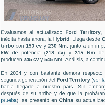
Evaluamos al actualizado
Ford Territory
,
inédita hasta ahora, la
Hybrid
. Llega desde
C
turbo
con
150 cv
y
230 Nm
, junto a un imp
kW
de potencia (
218 cv
) y
315 Nm
de 
producen
245 cv
y
545 Nm
. Análisis, a conti
En 2024 y con bastante demora respecto 
segunda generación del
Ford Territory
(
ver 
había llegado a nuestro país. Sin embar
después de su arribo y de que la probár
prueba
), se presentó en
China
su actualizac