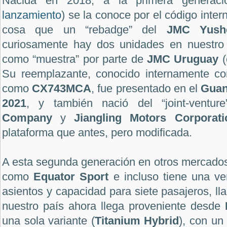
Nacida en 2018, a la primera generació
lanzamiento
) se la conoce por el código inte
cosa que un “rebadge” del
JMC Yush
curiosamente hay dos unidades en nuestro 
como “muestra” por parte de
JMC Uruguay
(
Su reemplazante, conocido internamente 
como
CX743MCA
, fue presentado en el
Guan
2021
, y también nació del “joint-ventur
Company
y
Jiangling Motors Corporati
plataforma que antes, pero modificada.
A esta segunda generación en otros mercados
como
Equator Sport
e incluso tiene una ve
asientos y capacidad para siete pasajeros, l
nuestro país ahora llega proveniente desde
una sola variante (
Titanium
Hybrid
), con un