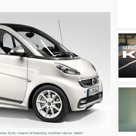
my Scott, crearon al forjeremy, el primer citycar "alado".