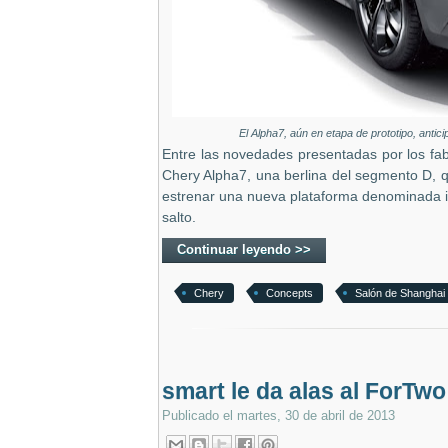
El Alpha7, aún en etapa de prototipo, antic
Entre las novedades presentadas por los fab
Chery Alpha7, una berlina del segmento D, q
estrenar una nueva plataforma denominada 
salto.
Continuar leyendo >>
Chery
Concepts
Salón de Shanghai
smart le da alas al ForTwo
Publicado el
martes, 30 de abril de 2013