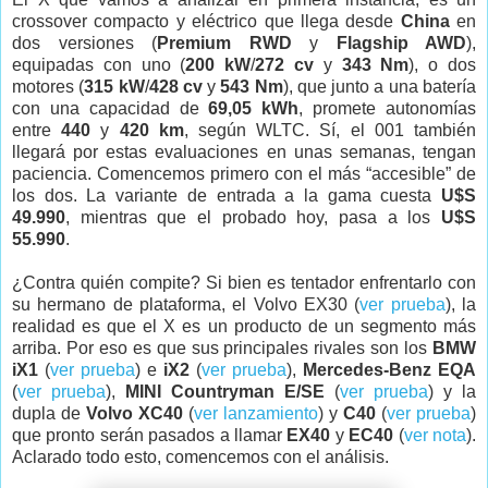
crossover compacto y eléctrico que llega desde
China
en
dos versiones (
Premium RWD
y
Flagship AWD
),
equipadas con uno (
200 kW
/
272 cv
y
343 Nm
), o dos
motores (
315 kW
/
428 cv
y
543 Nm
), que junto a una batería
con una capacidad de
69,05 kWh
, promete autonomías
entre
440
y
420 km
, según WLTC. Sí, el 001 también
llegará por estas evaluaciones en unas semanas, tengan
paciencia. Comencemos primero con el más “accesible” de
los dos. La variante de entrada a la gama cuesta
U$S
49.990
, mientras que el probado hoy, pasa a los
U$S
55.990
.
¿Contra quién compite? Si bien es tentador enfrentarlo con
su hermano de plataforma, el Volvo EX30 (
ver prueba
), la
realidad es que el X es un producto de un segmento más
arriba. Por eso es que sus principales rivales son los
BMW
iX1
(
ver prueba
) e
iX2
(
ver prueba
),
Mercedes-Benz EQA
(
ver prueba
),
MINI Countryman E/SE
(
ver prueba
) y la
dupla de
Volvo XC40
(
ver lanzamiento
) y
C40
(
ver prueba
)
que pronto serán pasados a llamar
EX40
y
EC40
(
ver nota
).
Aclarado todo esto, comencemos con el análisis.