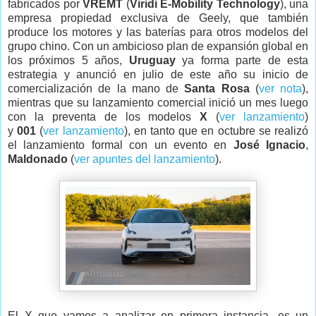
fabricados por
VREMT
(
Viridi E-Mobility Technology
), una
empresa propiedad exclusiva de Geely, que también
produce los motores y las baterías para otros modelos del
grupo chino. Con un ambicioso plan de expansión global en
los próximos 5 años,
Uruguay
ya forma parte de esta
estrategia y anunció en julio de este año su inicio de
comercialización de la mano de
Santa Rosa
(
ver nota
),
mientras que su lanzamiento comercial inició un mes luego
con la preventa de los modelos
X
(
ver lanzamiento
)
y
001
(
ver lanzamiento
), en tanto que en octubre se realizó
el lanzamiento formal con un evento en
José Ignacio
,
Maldonado
(
ver apuntes del lanzamiento
).
El X que vamos a analizar en primera instancia, es un