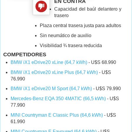
EN CONTRA
Capacidad del baúl delantero y
trasero
Plaza central trasera justa para adultos
Sin neumático de auxilio
Visibilidad ¾ trasera reducida
COMPETIDORES
BMW iX1 eDrive20 xLine (64,7 kWh)
- U$S 68.990
BMW iX1 eDrive20 xLine Plus (64,7 kWh)
- U$S
76.990
BMW iX1 eDrive20 M Sport (64,7 kWh)
- U$S 79.990
Mercedes-Benz EQA 350 4MATIC (66,5 kWh)
- U$S
77.990
MINI Countryman E Classic Plus (64,6 kWh)
- U$S
61.990
MINI Countryman E Favoured (64,6 kWh)
- U$S