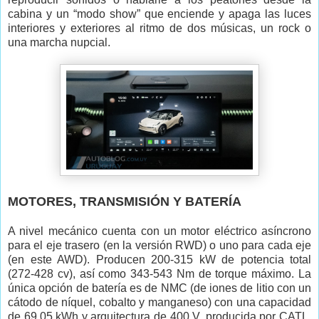
cabina y un “modo show” que enciende y apaga las luces
interiores y exteriores al ritmo de dos músicas, un rock o
una marcha nupcial.
MOTORES, TRANSMISIÓN Y BATERÍA
A nivel mecánico cuenta con un motor eléctrico asíncrono
para el eje trasero (en la versión RWD) o uno para cada eje
(en este AWD). Producen 200-315 kW de potencia total
(272-428 cv), así como 343-543 Nm de torque máximo. La
única opción de batería es de NMC (de iones de litio con un
cátodo de níquel, cobalto y manganeso) con una capacidad
de 69,05 kWh y arquitectura de 400 V, producida por CATL.