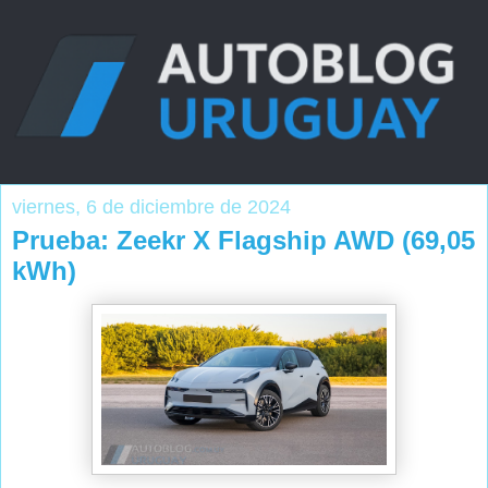
viernes, 6 de diciembre de 2024
Prueba: Zeekr X Flagship AWD (69,05
kWh)