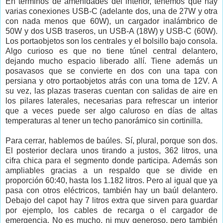
En términos de amenidades del interior, tenemos que hay
varias conexiones USB-C (adelante dos, una de 27W y otra
con nada menos que 60W), un cargador inalámbrico de
50W y dos USB traseros, un USB-A (18W) y USB-C (60W).
Los portaobjetos son los centrales y el bolsillo bajo consola.
Algo curioso es que no tiene túnel central delantero,
dejando mucho espacio liberado allí. Tiene además un
posavasos que se convierte en dos con una tapa con
persiana y otro portaobjetos atrás con una toma de 12V. A
su vez, las plazas traseras cuentan con salidas de aire en
los pilares laterales, necesarias para refrescar un interior
que a veces puede ser algo caluroso en días de altas
temperaturas al tener un techo panorámico sin cortinilla.
Para cerrar, hablemos de baúles. Sí, plural, porque son dos.
El posterior declara unos tirando a justos, 362 litros, una
cifra chica para el segmento donde participa. Además son
ampliables gracias a un respaldo que se divide en
proporción 60:40, hasta los 1.182 litros. Pero al igual que ya
pasa con otros eléctricos, también hay un baúl delantero.
Debajo del capot hay 7 litros extra que sirven para guardar
por ejemplo, los cables de recarga o el cargador de
emergencia. No es mucho, ni muy generoso, pero también