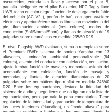
oscurecidos, entrada sin llave y acceso por el pilar B,
pantalla inteligente en el pilar B exterior, NFC Tag y llave
UWB, techo en color negro, función de descarga enchufable
del vehículo (AC V2L), portón de baúl con apertura/cierre
eléctricos y apertura/cierre manos libres con movimiento del
pie, iluminación ambiental (tres colores), modos de
conducción (Soft/Normal/Sport), y llantas de aleación de 19
pulgadas sobre neumáticos en medida 235/50 R19.
El nivel
Flagship AWD
evaluado, suma o reemplaza sobre
el P
remium RWD
: sistema de sonido Yamaha con 13
altavoces, iluminación ambiental personalizable (64
colores), asiento del conductor con calefacción, ventilación,
ajuste lumbar, función de masaje y memorias, asiento del
acompañante con calefacción, función de masaje y
memorias, y llantas de aleación diamantadas de 20
pulgadas sobre neumáticos tipo runflat en medida 245/40
R20. Entre los equipamientos, destaco la fidelidad del
sistema de audio y luego ítems que no figuran en la lista de
equipamientos, pero que vale la pena comentarlos. Tiene
regulación de la intensidad y graduación de temperatura de
las luces interiores (fría/cálida), un “modo altavoz” para
reproducir sonidos o hablarle a los peatones desde la