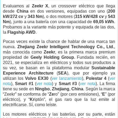
Evaluamos al
Zeekr X
, un crossover eléctrico que llega
desde
China
en dos versiones, equipadas con uno (
200
kW
/
272 cv
y
343 Nm
), o dos motores (
315 kW
/
428 cv
y
543
Nm
), junto a una batería con una capacidad de
69,05 kWh
.
Probamos a la variante más potente y equipada de las dos,
la
Flagship AWD
.
Pocas veces existe la chance de hablar de una marca tan
nueva.
Zhejiang Zeekr Intelligent Technology Co., Ltd.
,
más conocida como
Zeekr
, es la primera marca premium
propiedad de
Geely Holding Group
. Fundada recién, en
2021, se especializa en eléctricos y todos sus productos a
su vez, se basan en la plataforma modular
Sustainable
Experience Architecture
(
SEA
), que por ejemplo ya
utilizan los
Volvo EX30
(
ver lanzamiento
),
Polestar 4
(
ver
nota
),
Smart #1
(
ver nota
) y
Smart #3
(
ver nota
). La firma
tiene su sede en
Ningbo
,
Zhejiang
,
China
. Según la marca
“
Zeekr
” se conforma de “
Ze
ro
” (por cero emisiones)
, “
E
” (por
eléctrico), y
“
Kr
iptón”, el gas raro que la luz emite al
electrificarse. Sí, como leíste.
Los motores eléctricos y las baterías, por su parte, están