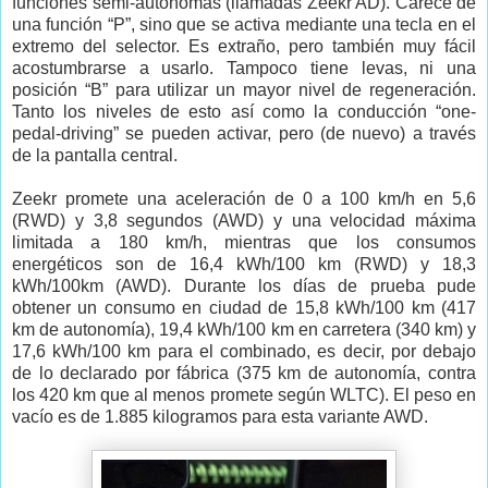
funciones semi-autónomas (llamadas Zeekr AD). Carece de
una función “P”, sino que se activa mediante una tecla en el
extremo del selector. Es extraño, pero también muy fácil
acostumbrarse a usarlo. Tampoco tiene levas, ni una
posición “B” para utilizar un mayor nivel de regeneración.
Tanto los niveles de esto así como la conducción “one-
pedal-driving” se pueden activar, pero (de nuevo) a través
de la pantalla central.
Zeekr promete una aceleración de 0 a 100 km/h en 5,6
(RWD) y 3,8 segundos (AWD) y una velocidad máxima
limitada a 180 km/h, mientras que los consumos
energéticos son de 16,4 kWh/100 km (RWD) y 18,3
kWh/100km (AWD). Durante los días de prueba pude
obtener un consumo en ciudad de 15,8 kWh/100 km (417
km de autonomía), 19,4 kWh/100 km en carretera (340 km) y
17,6 kWh/100 km para el combinado, es decir, por debajo
de lo declarado por fábrica (375 km de autonomía, contra
los 420 km que al menos promete según WLTC). El peso en
vacío es de 1.885 kilogramos para esta variante AWD.