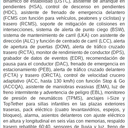
dinámico de estabilidad (DSTC), asistente de arranque en
pendientes (HSA), control de descenso en pendientes
(HDC), asistente de frenado de emergencia delantero
(FCMS con función para vehículos, peatones y ciclistas) y
trasero (RCMS), soporte de mitigación de colisiones en
intersecciones, sistema de alerta de punto ciego (BSW),
sistema de mantenimiento de carril (LKA) con asistente de
dirección (ALC) y función de centrado de carril (LCC), alerta
de apertura de puertas (DOW), alerta de tráfico cruzado
trasero (RCTA), monitor de rendimiento de conductor (DPS),
grabador de datos de eventos (EDR), recomendación de
pausa para el conductor (DAC), frenado de emergencia en
estacionamiento (PEB), alerta de tráfico cruzado delantero
(FCTA) y trasero (ORCTA), control de velocidad crucero
adaptativo (ACC, hasta 130 km/h) con función Stop & Go
(ACCQA), asistente de maniobras evasivas (EMA), luz de
freno intermitente y advertencia de peligro (EBL), monitoreo
de presión de neumáticos (TPMS), anclajes i-Size y
TopTether para sillas infantiles en las plazas exteriores
traseras, pack eléctrico (cuatro levantavidrios, espejos, y
bloqueo), alarma, asientos delanteros con ajuste eléctrico
en altura y longitudinal en seis vías con memorias, respaldo
trasero rebatible 60:40, sensores de lluvia y luz, freno de