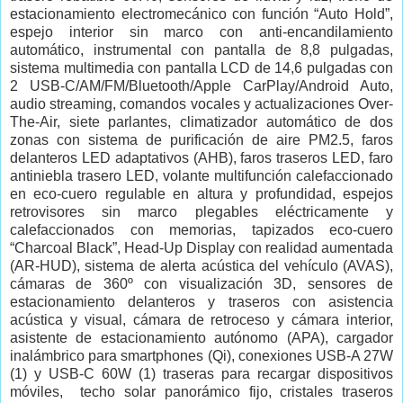
estacionamiento electromecánico con función “Auto Hold”,
espejo interior sin marco con anti-encandilamiento
automático, instrumental con pantalla de 8,8 pulgadas,
sistema multimedia con pantalla LCD de 14,6 pulgadas con
2 USB-C/AM/FM/Bluetooth/Apple CarPlay/Android Auto,
audio streaming, comandos vocales y actualizaciones Over-
The-Air, siete parlantes, climatizador automático de dos
zonas con sistema de purificación de aire PM2.5, faros
delanteros LED adaptativos (AHB), faros traseros LED, faro
antiniebla trasero LED, volante multifunción calefaccionado
en eco-cuero regulable en altura y profundidad, espejos
retrovisores sin marco plegables eléctricamente y
calefaccionados con memorias, tapizados eco-cuero
“Charcoal Black”, Head-Up Display con realidad aumentada
(AR-HUD), sistema de alerta acústica del vehículo (AVAS),
cámaras de 360º con visualización 3D, sensores de
estacionamiento delanteros y traseros con asistencia
acústica y visual, cámara de retroceso y cámara interior,
asistente de estacionamiento autónomo (APA), cargador
inalámbrico para smartphones (Qi), conexiones USB-A 27W
(1) y USB-C 60W (1) traseras para recargar dispositivos
móviles, techo solar panorámico fijo, cristales traseros