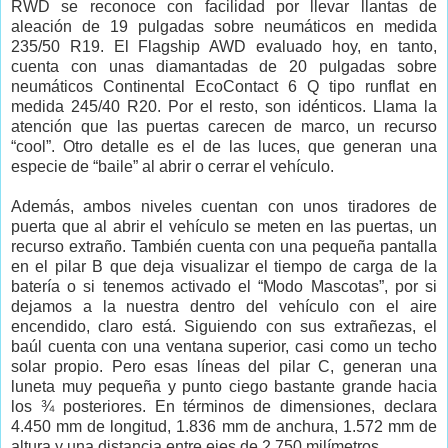
RWD se reconoce con facilidad por llevar llantas de
aleación de 19 pulgadas sobre neumáticos en medida
235/50 R19. El Flagship AWD evaluado hoy, en tanto,
cuenta con unas diamantadas de 20 pulgadas sobre
neumáticos Continental EcoContact 6 Q tipo runflat en
medida 245/40 R20. Por el resto, son idénticos. Llama la
atención que las puertas carecen de marco, un recurso
“cool”. Otro detalle es el de las luces, que generan una
especie de “baile” al abrir o cerrar el vehículo.
Además, ambos niveles cuentan con unos tiradores de
puerta que al abrir el vehículo se meten en las puertas, un
recurso extraño. También cuenta con una pequeña pantalla
en el pilar B que deja visualizar el tiempo de carga de la
batería o si tenemos activado el “Modo Mascotas”, por si
dejamos a la nuestra dentro del vehículo con el aire
encendido, claro está. Siguiendo con sus extrañezas, el
baúl cuenta con una ventana superior, casi como un techo
solar propio. Pero esas líneas del pilar C, generan una
luneta muy pequeña y punto ciego bastante grande hacia
los ¾ posteriores. En términos de dimensiones, declara
4.450 mm de longitud, 1.836 mm de anchura, 1.572 mm de
altura y una distancia entre ejes de 2.750 milímetros.