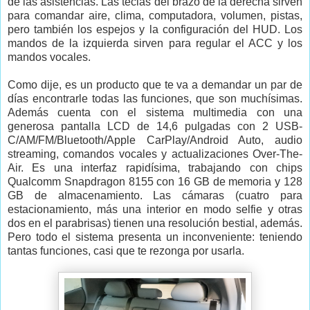
de las asistencias. Las teclas del brazo de la derecha sirven
para comandar aire, clima, computadora, volumen, pistas,
pero también los espejos y la configuración del HUD. Los
mandos de la izquierda sirven para regular el ACC y los
mandos vocales.
Como dije, es un producto que te va a demandar un par de
días encontrarle todas las funciones, que son muchísimas.
Además cuenta con el sistema multimedia con una
generosa pantalla LCD de 14,6 pulgadas con 2 USB-
C/AM/FM/Bluetooth/Apple CarPlay/Android Auto, audio
streaming, comandos vocales y actualizaciones Over-The-
Air. Es una interfaz rapidísima, trabajando con chips
Qualcomm Snapdragon 8155 con 16 GB de memoria y 128
GB de almacenamiento. Las cámaras (cuatro para
estacionamiento, más una interior en modo selfie y otras
dos en el parabrisas) tienen una resolución bestial, además.
Pero todo el sistema presenta un inconveniente: teniendo
tantas funciones, casi que te rezonga por usarla.