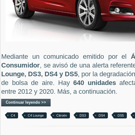
Mediante un comunicado emitido por el
Á
Consumidor
, se avisó de una alerta referent
Lounge, DS3, DS4 y DS5
, por la degradació
de bolsa de aire. Hay
640 unidades
afect
entre 2012 y 2020. Más, a continuación.
Continuar leyendo >>
C4
C4 Lounge
Citroën
DS3
DS4
DS5