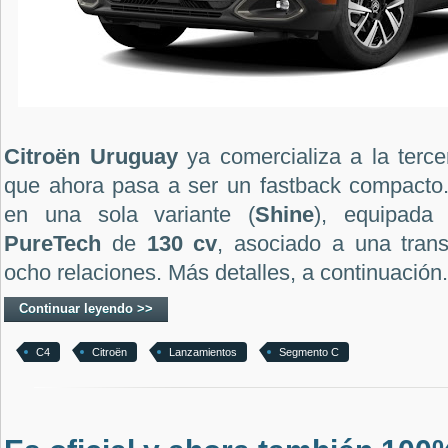
Citroën Uruguay
ya comercializa a la terc
que ahora pasa a ser un fastback compacto
en una sola variante (
Shine
), equipada
PureTech
de
130 cv
, asociado a una tran
ocho relaciones. Más detalles, a continuación.
Continuar leyendo >>
C4
Citroën
Lanzamientos
Segmento C