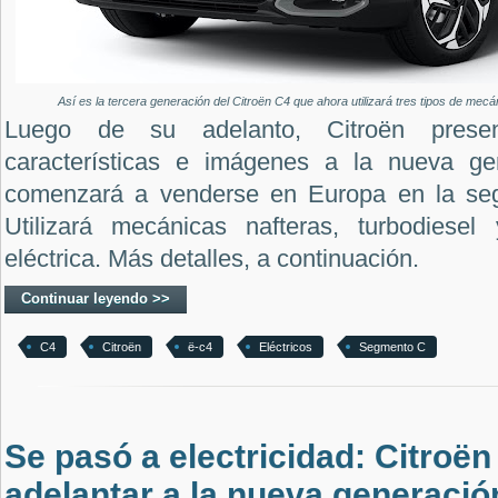
Así es la tercera generación del Citroën C4 que ahora utilizará tres tipos de mecáni
Luego de su adelanto, Citroën pres
características e imágenes a la nueva g
comenzará a venderse en Europa en la se
Utilizará mecánicas nafteras, turbodiese
eléctrica. Más detalles, a continuación.
Continuar leyendo >>
C4
Citroën
ë-c4
Eléctricos
Segmento C
Se pasó a electricidad: Citroë
adelantar a la nueva generació