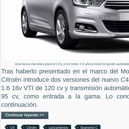
Una nueva mecánica para el C4 y en el motor 1.6 ahora existe la opción automátic
Tras haberlo presentado en el marco del M
Citroën introduce dos versiones del nuevo C
1.6 16v VTI de 120 cv y transmisión automátic
95 cv, como entrada a la gama. Lo cono
continuación.
Continuar leyendo >>
C4
Citroën
Lanzamientos
Segmento C