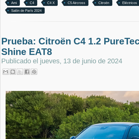
Ami
C4
C4 X
C5 Aircross
Citroën
Eléctricos
Salón de París 2024
Prueba: Citroën C4 1.2 PureTe
Shine EAT8
Publicado el
jueves, 13 de junio de 2024