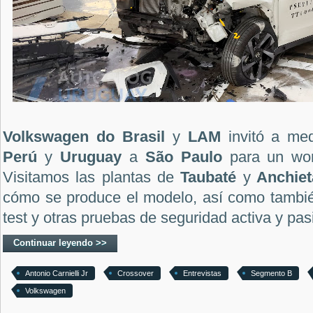
Volkswagen do Brasil
y
LAM
invitó a me
Perú
y
Uruguay
a
São Paulo
para un wor
Visitamos las plantas de
Taubaté
y
Anchiet
cómo se produce el modelo, así como tambié
test y otras pruebas de seguridad activa y pas
Continuar leyendo >>
Antonio Carnielli Jr
Crossover
Entrevistas
Segmento B
Volkswagen