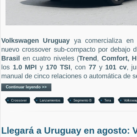
Volkswagen Uruguay
ya comercializa en
nuevo crossover sub-compacto por debajo 
Brasil
en cuatro niveles (
Trend
,
Comfort, H
los
1.0 MPI
y
170 TSI
, con
77
y
101 cv
, j
manual de cinco relaciones o automática de s
Continuar leyendo >>
Crossover
Lanzamientos
Segmento B
Tera
Volkswa
Llegará a Uruguay en agosto: 