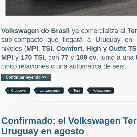
Volkswagen do Brasil
ya comercializa al
Te
sub-compacto que llegará a Uruguay en a
niveles (
MPI
,
TSI
,
Comfort, High y Outfit TS
MPI
y
170 TSI
, con
77
y
109 cv
, junto a una
cinco relaciones o una automática de seis.
Continuar leyendo >>
Crossover
Lanzamientos
Tera
Volkswagen
Confirmado: el Volkswagen Tera
Uruguay en agosto