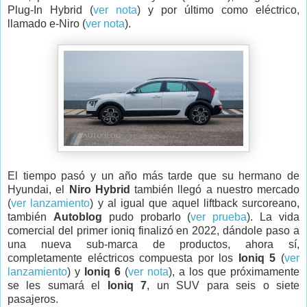
Plug-In Hybrid (
ver nota
) y por último como eléctrico,
llamado e-Niro (
ver nota
).
El tiempo pasó y un año más tarde que su hermano de
Hyundai, el
Niro Hybrid
también llegó a nuestro mercado
(
ver lanzamiento
) y al igual que aquel liftback surcoreano,
también
Autoblog
pudo probarlo (
ver prueba
). La vida
comercial del primer ioniq finalizó en 2022, dándole paso a
una nueva sub-marca de productos, ahora sí,
completamente eléctricos compuesta por los
Ioniq 5
(
ver
lanzamiento
) y
Ioniq
6
(
ver nota
), a los que próximamente
se les sumará el
Ioniq 7
, un SUV para seis o siete
pasajeros.