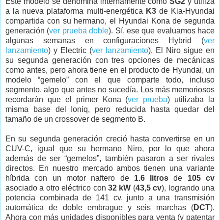
Este modelo se denomina internamente como
SG2
y utiliza
a la nueva plataforma multi-energética
K3
de Kia-Hyundai
compartida con su hermano, el Hyundai Kona de segunda
generación (
ver prueba doble
). Sí, ese que evaluamos hace
algunas semanas en configuraciones Hybrid (
ver
lanzamiento
) y Electric (
ver lanzamiento
). El Niro sigue en
su segunda generación con tres opciones de mecánicas
como antes, pero ahora tiene en el producto de Hyundai, un
modelo “gemelo” con el que comparte todo, incluso
segmento, algo que antes no sucedía. Los más memoriosos
recordarán que el primer Kona (
ver prueba
) utilizaba la
misma base del Ioniq, pero reducida hasta quedar del
tamaño de un crossover de segmento B.
En su segunda generación creció hasta convertirse en un
CUV-C, igual que su hermano Niro, por lo que ahora
además de ser “gemelos”, también pasaron a ser rivales
directos. En nuestro mercado ambos tienen una variante
híbrida con un motor naftero de
1.6 litros
de
105 cv
asociado a otro eléctrico con
32 kW
(
43,5 cv
), logrando una
potencia combinada de 141 cv, junto a una transmisión
automática de doble embrague y seis marchas (
DCT
).
Ahora con más unidades disponibles para venta (y patentar