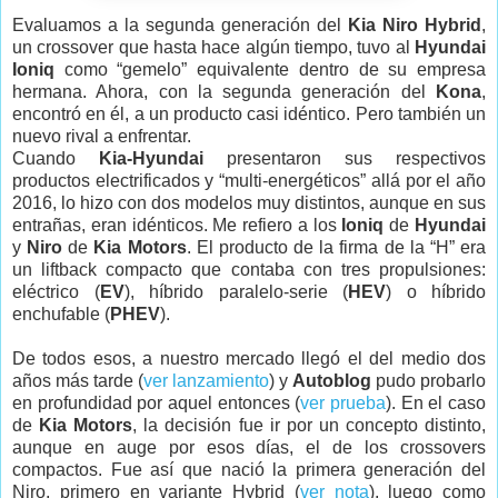
Evaluamos a la segunda generación del
Kia Niro Hybrid
,
un crossover que hasta hace algún tiempo, tuvo al
Hyundai
Ioniq
como “gemelo” equivalente dentro de su empresa
hermana. Ahora, con la segunda generación del
Kona
,
encontró en él, a un producto casi idéntico. Pero también un
nuevo rival a enfrentar.
Cuando
Kia-Hyundai
presentaron sus respectivos
productos electrificados y
“multi-energéticos” allá por el año
2016, lo hizo con dos modelos muy distintos, aunque en sus
entrañas, eran idénticos. Me refiero a los
Ioniq
de
Hyundai
y
Niro
de
Kia Motors
. El producto de la firma de la “H” era
un liftback compacto que contaba con tres propulsiones:
eléctrico (
EV
), híbrido paralelo-serie (
HEV
) o híbrido
enchufable (
PHEV
).
De todos esos, a nuestro mercado llegó el del medio dos
años más tarde (
ver lanzamiento
) y
Autoblog
pudo probarlo
en profundidad por aquel entonces (
ver prueba
). En el caso
de
Kia Motors
, la decisión fue ir por un concepto distinto,
aunque en auge por esos días, el de los crossovers
compactos. Fue así que nació la primera generación del
Niro, primero en variante Hybrid (
ver nota
), luego como