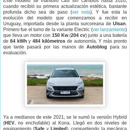
Este modelo se mantuvo casi sin cambios hasta 2020,
cuando recibió su primera actualización estética, bastante
profunda dicho sea de paso (
ver nota
). Y fue esta la
evolución del modelo que comenzamos a recibir en
Uruguay, importada desde la planta surcoreana de
Ulsan
.
Primero fue el turno de la variante Electric (
ver lanzamiento
)
que lleva
un motor con
150 Kw
(
204 cv
) junto a una batería
de
64 kWh
y
484 kilómetros
de autonomía. Y más pronto
que tarde pasará por las manos de
Autoblog
para su
evaluación.
Ya a medianos de este 2021, se le sumó la versión Hybrid
(
HEV
, no enchufable) al Kona. Llegó en dos niveles de
equipamiento (
Safe
y
Limited
), compartiendo la mecánica