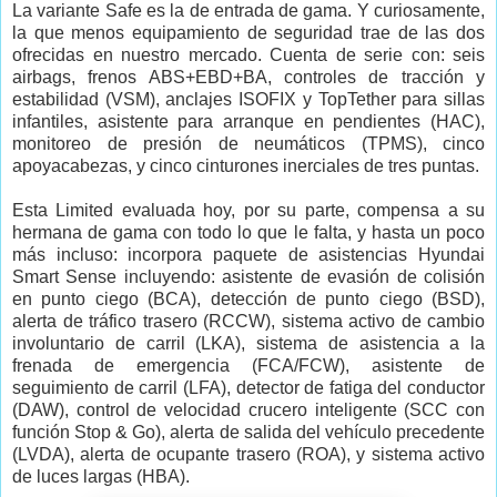
La variante Safe es la de entrada de gama. Y curiosamente,
la que menos equipamiento de seguridad trae de las dos
ofrecidas en nuestro mercado. Cuenta de serie con: seis
airbags, frenos ABS+EBD+BA, controles de tracción y
estabilidad (VSM), anclajes ISOFIX y TopTether para sillas
infantiles, asistente para arranque en pendientes (HAC),
monitoreo de presión de neumáticos (TPMS), cinco
apoyacabezas, y cinco cinturones inerciales de tres puntas.
Esta Limited evaluada hoy, por su parte, compensa a su
hermana de gama con todo lo que le falta, y hasta un poco
más incluso: incorpora paquete de asistencias Hyundai
Smart Sense incluyendo: asistente de evasión de colisión
en punto ciego (BCA), detección de punto ciego (BSD),
alerta de tráfico trasero (RCCW), sistema activo de cambio
involuntario de carril (LKA), sistema de asistencia a la
frenada de emergencia (FCA/FCW), asistente de
seguimiento de carril (LFA), detector de fatiga del conductor
(DAW), control de velocidad crucero inteligente (SCC con
función Stop & Go), alerta de salida del vehículo precedente
(LVDA), alerta de ocupante trasero (ROA), y sistema activo
de luces largas (HBA).