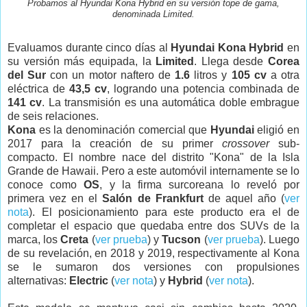
Probamos al Hyundai Kona Hybrid en su versión tope de gama,
denominada Limited.
Evaluamos durante cinco días al
Hyundai Kona Hybrid
en
su versión más equipada, la
Limited
. Llega desde
Corea
del Sur
con un motor naftero de
1.6
litros y
105 cv
a otra
eléctrica de
43,5 cv
, logrando una potencia combinada de
141 cv
. La transmisión es una automática doble embrague
de seis relaciones.
Kona
es la denominación comercial que
Hyundai
eligió en
2017 para la creación de su primer
crossover
sub-
compacto. El nombre nace del distrito "Kona" de la Isla
Grande de Hawaii. Pero a este automóvil i
nternamente se lo
conoce como
OS
, y la firma surcoreana lo reveló por
primera vez en el
Salón de Frankfurt
de aquel año (
ver
nota
). El posicionamiento para este producto era el de
completar el espacio que quedaba entre dos SUVs de la
marca, los
Creta
(
ver prueba
) y
Tucson
(
ver prueba
). Luego
de su revelación, en 2018 y 2019, respectivamente al Kona
se le sumaron dos versiones con propulsiones
alternativas:
Electric
(
ver nota
) y
Hybrid
(
ver nota
).