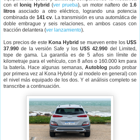
con el
Ioniq Hybrid
(
ver prueba
), un motor naftero de
1.6
litros
asociado a otro eléctrico, logrando una potencia
combinada de
141 cv
. La transmisión es una automática de
doble embrague y seis relaciones, en ambos casos con
tracción delantera (
ver lanzamiento
).
Los precios de este
Kona Hybrid
se mueven entre los
U$S
37.990
de la versión Safe y los
U$S 42.990
del Limited,
tope de gama. La garantía es de
5 años sin límite de
kilometraje para el vehículo, con 8 años o 160.000 km para
la batería. Hace algunas semanas,
Autoblog
pudo probar
por primera vez al Kona Hybrid (y al modelo en general) con
el nivel más equipado de los dos. Y el análisis completo se
transcribe a continuación.