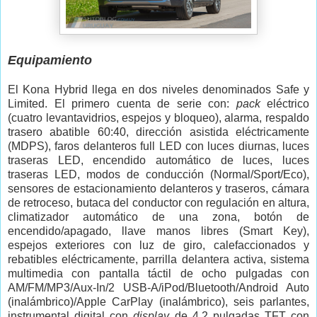
Equipamiento
El Kona Hybrid llega en dos niveles denominados Safe y
Limited. El primero cuenta de serie con:
pack
eléctrico
(cuatro levantavidrios, espejos y bloqueo), alarma, respaldo
trasero abatible 60:40, dirección asistida eléctricamente
(MDPS), faros delanteros full LED con luces diurnas, luces
traseras LED, encendido automático de luces, luces
traseras LED, modos de conducción (Normal/Sport/Eco),
sensores de estacionamiento delanteros y traseros, cámara
de retroceso, butaca del conductor con regulación en altura,
climatizador automático de una zona, botón de
encendido/apagado, llave manos libres (Smart Key),
espejos exteriores con luz de giro, calefaccionados y
rebatibles eléctricamente, parrilla delantera activa, sistema
multimedia con pantalla táctil de ocho pulgadas con
AM/FM/MP3/Aux-In/2 USB-A/iPod/Bluetooth/Android Auto
(inalámbrico)/Apple CarPlay (inalámbrico), seis parlantes,
instrumental digital con
display
de 4,2 pulgadas TFT con