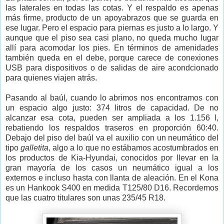
las laterales en todas las cotas. Y el respaldo es apenas
más firme, producto de un apoyabrazos que se guarda en
ese lugar. Pero el espacio para piernas es justo a lo largo. Y
aunque que el piso sea casi plano, no queda mucho lugar
allí para acomodar los pies. En términos de amenidades
también queda en el debe, porque carece de conexiones
USB para dispositivos o de salidas de aire acondcionado
para quienes viajen atrás.
Pasando al baúl, cuando lo abrimos nos encontramos con
un espacio algo justo: 374 litros de capacidad. De no
alcanzar esa cota, pueden ser ampliada a los 1.156 l,
rebatiendo los respaldos traseros en proporción 60:40.
Debajo del piso del baúl va el auxilio con un neumático del
tipo
galletita
, algo a lo que no estábamos acostumbrados en
los productos de Kia-Hyundai, conocidos por llevar en la
gran mayoría de los casos un neumático igual a los
externos e incluso hasta con llanta de aleación. En el Kona
es un Hankook S400 en medida T125/80 D16. Recordemos
que las cuatro titulares son unas 235/45 R18.