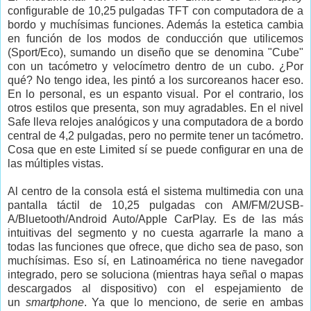
configurable de 10,25 pulgadas TFT con computadora de a
bordo y muchísimas funciones. Además la estetica cambia
en función de los modos de conducción que utilicemos
(Sport/Eco), sumando un diseño que se denomina "Cube"
con un tacómetro y velocímetro dentro de un cubo. ¿Por
qué? No tengo idea, les pintó a los surcoreanos hacer eso.
En lo personal, es un espanto visual. Por el contrario, los
otros estilos que presenta, son muy agradables. En el nivel
Safe lleva relojes analógicos y una computadora de a bordo
central de 4,2 pulgadas, pero no permite tener un tacómetro.
Cosa que en este Limited sí se puede configurar en una de
las múltiples vistas.
Al centro de la consola está el sistema multimedia con una
pantalla táctil de 10,25 pulgadas con AM/FM/2USB-
A/Bluetooth/Android Auto/Apple CarPlay. Es de las más
intuitivas del segmento y no cuesta agarrarle la mano a
todas las funciones que ofrece, que dicho sea de paso, son
muchísimas. Eso sí, en Latinoamérica no tiene navegador
integrado, pero se soluciona (mientras haya señal o mapas
descargados al dispositivo) con el espejamiento de
un
smartphone
. Ya que lo menciono, de serie en ambas