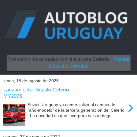
Mostrando las entradas con la etiqueta
Celerio
.
Mostrar
todas las entradas
lunes, 18 de agosto de 2025
Lanzamiento: Suzuki Celerio
MY2026
›
Suzuki Uruguay ya comercializa al cambio de
“año-modelo” de la tercera generación del Celerio
. La novedad es que incorpora seis airbags, ...
viernes, 27 de mayo de 2022