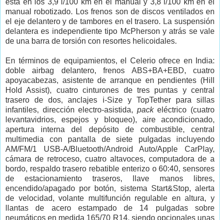
está en los 3,9 l/100 km en el manual y 3,8 l/100 km en el
manual robotizado. Los frenos son de discos ventilados en
el eje delantero y de tambores en el trasero. La suspensión
delantera es independiente tipo McPherson y atrás se vale
de una barra de torsión con resortes helicoidales.
En términos de equipamientos, el Celerio ofrece en India:
doble airbag delantero, frenos ABS+BA+EBD, cuatro
apoyacabezas, asistente de arranque en pendientes (Hill
Hold Assist), cuatro cinturones de tres puntas y central
trasero de dos, anclajes i-Size y TopTether para sillas
infantiles, dirección electro-asistida,
pack
eléctrico (cuatro
levantavidrios, espejos y bloqueo), aire acondicionado,
apertura interna del depósito de combustible, central
multimedia con pantalla de siete pulgadas incluyendo
AM/FM/1 USB-A/Bluetooth/Android Auto/Apple CarPlay,
cámara de retroceso, cuatro altavoces, computadora de a
bordo, respaldo trasero rebatible enterizo o 60:40, sensores
de estacionamiento traseros, llave manos libres,
encendido/apagado por botón, sistema Start&Stop, alerta
de velocidad, volante multifunción regulable en altura, y
llantas de acero estampado de 14 pulgadas sobre
neumáticos en medida 165/70 R14, siendo opcionales unas