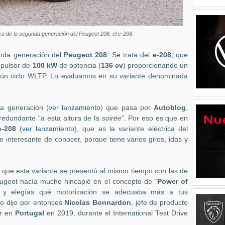
ca de la segunda generación del Peugeot 208, el e-208.
unda generación del
Peugeot 208
. Se trata del
e-208
, que
pulsor de
100 kW
de potencia (
136 cv
) proporcionando un
n ciclo WLTP. Lo evaluamos en su variante denominada
 generación (
ver lanzamiento
) que pasa por
Autoblog
,
 redundante “a esta altura de la
soirée
”. Por eso es que en
e-208
(
ver lanzamiento
), que es la variante eléctrica del
 interesante de conocer, porque tiene varios giros, idas y
 que esta variante se presentó al mismo tiempo con las de
geot hacía mucho hincapié en el concepto de “
Power of
o y elegías qué motorización se adecuaba más a tus
 Lo dijo por entonces
Nicolas Bonnardon
, jefe de producto
ar en
Portugal
en 2019, durante el International Test Drive