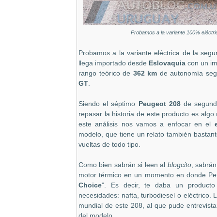
Probamos a la variante 100% eléctri
Probamos a la variante eléctrica de la seg
llega importado desde
Eslovaquia
con un im
rango teórico de
362 km
de autonomía segú
GT
.
Siendo el séptimo
Peugeot 208
de segunda
repasar la historia de este producto es algo
este análisis nos vamos a enfocar en el
modelo, que tiene un relato también bastante
vueltas de todo tipo.
Como bien sabrán si leen al
blogcito
, sabrán
motor térmico en un momento en donde Peu
Choice
”. Es decir, te daba un product
necesidades: nafta, turbodiesel o eléctrico.
mundial de este 208, al que pude entrevist
del modelo.