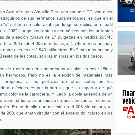
8 en Azul Vértigo o Amarillo Faro con paquete GT, van a ser
distinguirlos de sus hermanos sudamericanos, es que en el
a “e” solitaria en color azul, que luego se replica en el baúl
-208”. Luego, las llantas y neumáticos son los brillantes
ntas de aleación (Shaw) de 17 pulgadas en medida 205/45
o. El e-208 mide 4.005 mm de largo, 1.745 mm de ancho y
ia entre ejes es de 2.540 milímetros. Es 7 mm más ancho y
l resto de las cotas, son las mismas en los dos casos.
os de rueda van en enmarcados un plástico color “Black
an hermosos. Pero no es la elección de materiales más
propensa a los portazos de otros autos en los
lo al eléctrico, es por la parrilla, que sin importar de qué
ismo color de la carrocería. Y luego la obvia ausencia de un
ontrario, sí tiene un antiniebla en posición central, como en
ación. Es un detalle que no está en el 208 Mercosur y un
erie 200, que aman circular con él encendido incluso en los
).