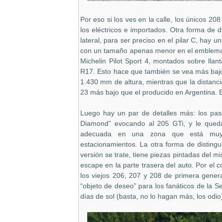
Por eso si los ves en la calle, los únicos 20
los eléctricos e importados. Otra forma de 
lateral, para ser preciso en el pilar C, hay un
con un tamaño apenas menor en el emblema “e
Michelin Pilot Sport 4, montados sobre lla
R17. Esto hace que también se vea más baj
1.430 mm de altura, mientras que la distanc
23 más bajo que el producido en Argentina. E
Luego hay un par de detalles más: los pas
Diamond” evocando al 205 GTi, y le qued
adecuada en una zona que está muy 
estacionamientos. La otra forma de distinguir
versión se trate, tiene piezas pintadas del m
escape en la parte trasera del auto. Por el c
los viejos 206, 207 y 208 de primera gener
“objeto de deseo” para los fanáticos de la S
días de sol (basta, no lo hagan más, los odio