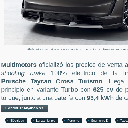
Multimotors ya está comercializando al Taycan Cross Turismo, su primer
Multimotors
oficializó los precios de venta 
shooting brake
100% eléctrico de la fir
Porsche Taycan Cross Turismo
. Lleg
principio en variante
Turbo
con
625 cv
de p
torque, junto a una batería con
93,4 kWh
de c
Continuar leyendo >>
Eléctricos
Lanzamientos
Porsche
Segmento D
Tayc