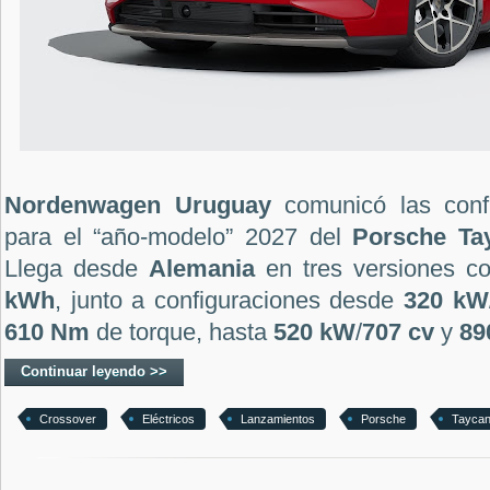
Nordenwagen Uruguay
comunicó las conf
para el “año-modelo” 2027 del
Porsche Ta
Llega desde
Alemania
en tres versiones c
kWh
, junto a configuraciones desde
320 kW
610 Nm
de torque, hasta
520 kW
/
707 cv
y
89
Continuar leyendo >>
Crossover
Eléctricos
Lanzamientos
Porsche
Tayca