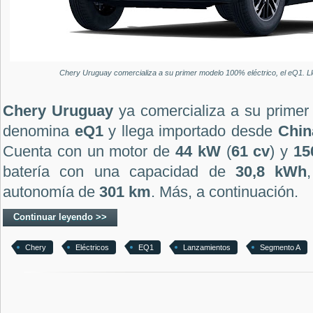
Chery Uruguay comercializa a su primer modelo 100% eléctrico, el eQ1. L
Chery Uruguay
ya comercializa a su primer 
denomina
eQ1
y llega importado desde
Chin
Cuenta con un motor de
44 kW
(
61 cv
) y
15
batería con una capacidad de
30,8 kWh
autonomía de
301 km
. Más, a continuación.
Continuar leyendo >>
Chery
Eléctricos
EQ1
Lanzamientos
Segmento A