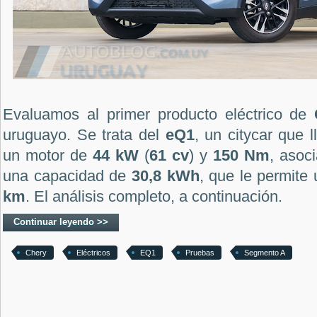
Evaluamos al primer producto eléctrico de
uruguayo. Se trata del
eQ1
, un citycar que
un motor de
44 kW
(
61 cv
) y
150 Nm
, asoc
una capacidad de
30,8 kWh
, que le permit
km
. El análisis completo, a continuación.
Continuar leyendo >>
Chery
Eléctricos
EQ1
Pruebas
Segmento A