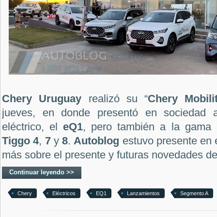
Chery Uruguay
realizó su “
Chery Mobili
jueves, en donde presentó en sociedad a
eléctrico, el
eQ1
, pero también a la gama
Tiggo 4
,
7
y
8
.
Autoblog
estuvo presente en 
más sobre el presente y futuras novedades de
Continuar leyendo >>
Chery
Eléctricos
EQ1
Lanzamientos
Segmento A