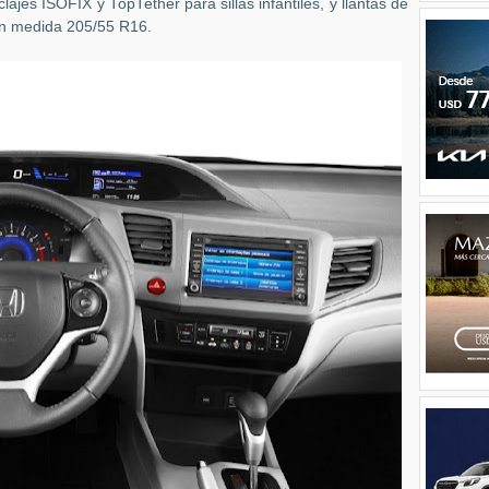
jes ISOFIX y TopTether para sillas infantiles, y llantas de
en medida 205/55 R16.