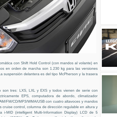
mática con Shift Hold Control (con mandos al volante) en
sos en orden de marcha son 1.230 kg para las versiones
a suspensión delantera es del tipo McPherson y la trasera
o son tres: LXS, LXL y EXS y todos vienen de serie con
éctricamente EPS, computadora de abordo, climatizador
on AM/FM/CD/MP3/WMA/USB con cuatro altavoces y mandos
os cruise control, columna de dirección regulable en altura y
la i-MID (intelligent Multi-Information Display) LCD de 5