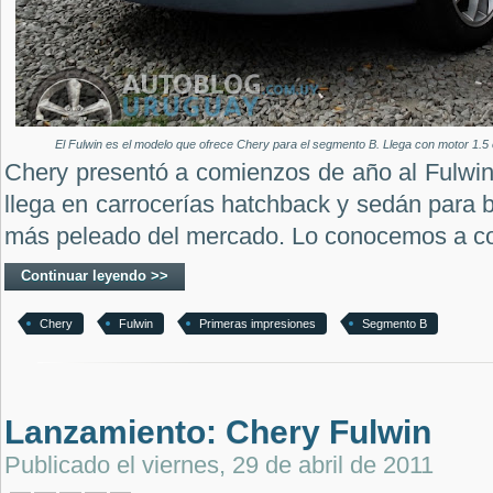
El Fulwin es el modelo que ofrece Chery para el segmento B. Llega con motor 1.5
Chery presentó a comienzos de año al Fulwin
llega en carrocerías hatchback y sedán para b
más peleado del mercado. Lo conocemos a co
Continuar leyendo >>
Chery
Fulwin
Primeras impresiones
Segmento B
Lanzamiento: Chery Fulwin
Publicado el
viernes, 29 de abril de 2011