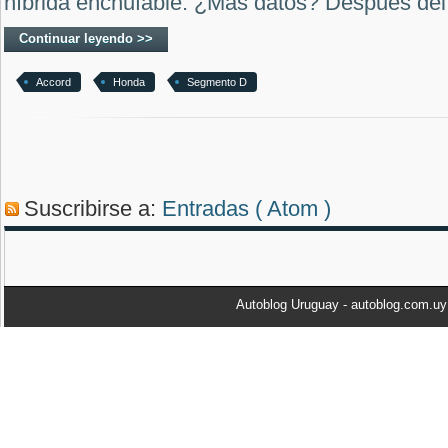
híbrida enchufable. ¿Más datos? Después del 
Continuar leyendo >>
Accord
Honda
Segmento D
Suscribirse a:
Entradas ( Atom )
Autoblog Uruguay - autoblog.com.u