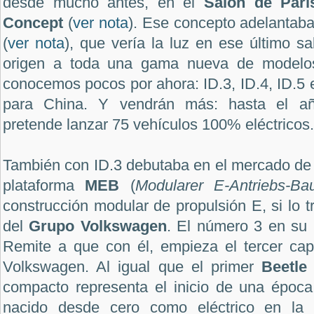
desde mucho antes, en el
Salón de Par
Concept
(
ver nota
). Ese concepto adelantab
(
ver nota
), que vería la luz en ese último s
origen a toda una gama nueva de modelos
conocemos pocos por ahora: ID.3, ID.4, ID.5 e
para China. Y vendrán más: hasta el a
pretende lanzar 75 vehículos 100% eléctricos.
También con ID.3 debutaba en el mercado de v
plataforma
MEB
(
Modularer E-Antriebs-Ba
construcción modular de propulsión E, si lo 
del
Grupo Volkswagen
. El número 3 en su 
Remite a que
con él, empieza el tercer capí
Volkswagen. Al igual que el primer
Beetle
compacto representa el inicio de una época
nacido desde cero como eléctrico en la 