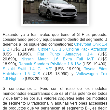
Pasando ya a los rivales que tiene el S Plus probado,
considerando precio y equipamiento dentro del segmento B
tenemos a los siguientes competidores:
Chevrolet Onix 1.4
LTZ
(U$S 21.990),
Citroën C3 1.5 Origine Pack Attraction
(U$S 19.990),
Fiat Punto Attractive 1.4
(U$S
20.690),
Nissan March 1.6 Extra Full M/T
(U$S
18.990),
Renault Sandero Privilège 1.6 16v
(U$S 19.490),
Suzuki Swift 1.4 GL M/T
(U$S 19.990),
Toyota Etios
Hatchback 1.5 XLS
(U$S 18.990) y
Volkswagen Fox
1.6 Highline
(U$S 20.790).
Si comparamos al Ford con el resto de los modelos
mencionados encontramos que es el más potente de todos
y que también por sus valores
coquetea
entre los modelos
de segmento B tradicional y algunas versiones accesibles
de productos que ya pertenecen al segmento B+, es decir,