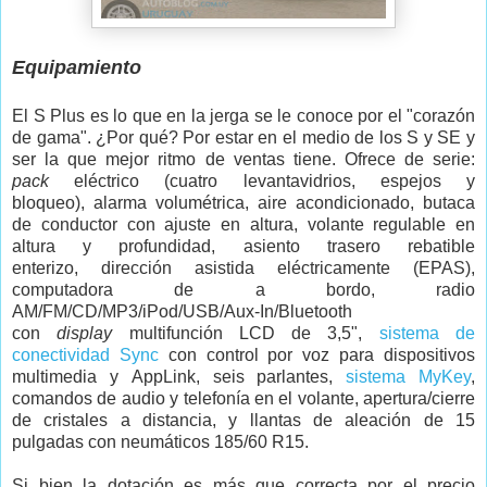
Equipamiento
El S Plus es lo que en la jerga se le conoce por el "corazón
de gama". ¿Por qué? Por estar en el medio de los S y SE y
ser la que mejor ritmo de ventas tiene. Ofrece de serie:
pack
eléctrico (cuatro levantavidrios, espejos y
bloqueo), alarma volumétrica, aire acondicionado, butaca
de conductor con ajuste en altura, volante regulable en
altura y profundidad, asiento trasero rebatible
enterizo, dirección asistida eléctricamente (EPAS),
computadora de a bordo, radio
AM/FM/CD/MP3/iPod/USB/Aux-In/Bluetooth
con
display
multifunción LCD de 3,5",
sistema de
conectividad Sync
con control por voz para dispositivos
multimedia y AppLink, seis parlantes,
sistema MyKey
,
comandos de audio y telefonía en el volante, apertura/cierre
de cristales a distancia, y llantas de aleación de 15
pulgadas con neumáticos 185/60 R15.
Si bien la dotación es más que correcta por el precio