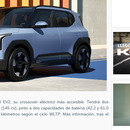
l EV2, su crossover eléctrico más accesible. Tendrá dos
(145 cv), junto a dos capacidades de batería (42,2 y 61,0
ilómetros según el ciclo WLTP. Más información, tras el