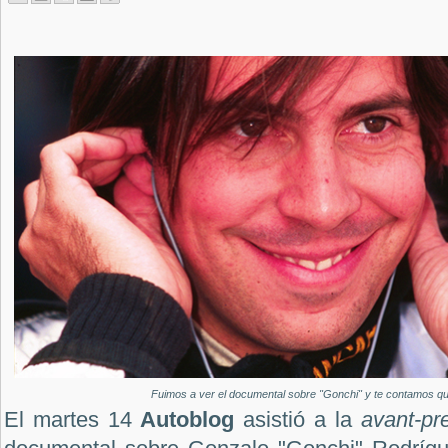
Fuimos a ver el documental sobre "Gonchi" y te contamos qu
El martes 14
Autoblog
asistió a la
avant-p