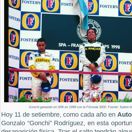
Gonchi ganando en SPA en 1998 con la Fórmula 3000. Fuente:
Sutton 
Hoy 11 de setiembre, como cada año en
Auto
Gonzalo “Gonchi” Rodríguez, en esta oportun
desaparición física. Tras el salto tendrán alg