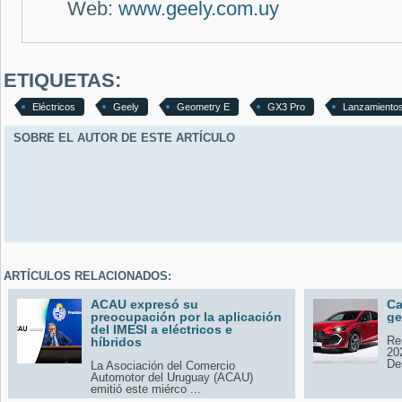
Web:
www.geely.com.uy
ETIQUETAS:
Eléctricos
Geely
Geometry E
GX3 Pro
Lanzamiento
SOBRE EL AUTOR DE ESTE ARTÍCULO
ARTÍCULOS RELACIONADOS:
ACAU expresó su
Ca
preocupación por la aplicación
ge
del IMESI a eléctricos e
Re
híbridos
20
Des
La Asociación del Comercio
Automotor del Uruguay (ACAU)
emitió este miérco ...