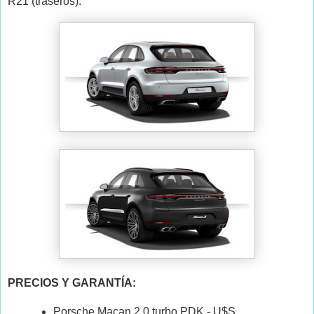
R21 (traseros).
PRECIOS Y GARANTÍA:
Porsche Macan 2.0 turbo PDK - U$S