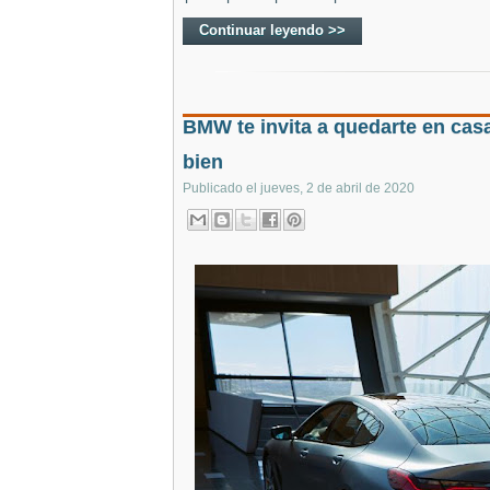
Continuar leyendo >>
BMW te invita a quedarte en cas
bien
Publicado el
jueves, 2 de abril de 2020