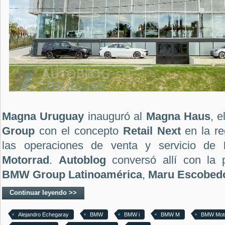
Magna Uruguay
inauguró al
Magna Haus
, e
Group
con el concepto
Retail Next
en la reg
las operaciones de venta y servicio de
Motorrad
.
Autoblog
conversó allí con la
BMW Group
Latinoamérica
,
Maru Escobed
Continuar leyendo >>
Alejandro Echegaray
BMW
BMW i
BMW M
BMW Mot