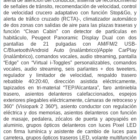
alerta de atención del conductor, sistema de reconocimiento
de señales de tránsito, recomendación de velocidad, control
de velocidad crucero adaptativo con función Stop&Go, y
alerta de tráfico cruzado (RCTA)-, climatizador automático
de dos zonas con salidas de aire para las plazas traseras y
función “Clean Cabin” con detector de partículas en
habitáculo, Peugeot Panoramic Display Dual con dos
pantallas de 21 pulgadas con AM/FM/2 USB-
C/Bluetooth/Android Auto (inalámbrico)/Apple CarPlay
(inalámbrico), comandos vocales, audio streaming, pantalla
“Edge” con “Virtual i-Toggles” personalizables, comandos
vocales, audio streaming, seis parlantes + dos tweeters,
regulador y limitador de velocidad, respaldo trasero
rebatible 40:20:40, dirección asistida eléctricamente,
tapizados en tri-material “TEP/Alcantara”, faro antiniebla
trasero, asientos delanteros calefaccionados, espejos
exteriores plegables eléctricamente, cámaras de retroceso y
360° (Visiopark 2 360º), asiento conductor con regulación
eléctrica y dos memorias, asientos delanteros con función
de masaje, pedalera, zócalos de puerta y apoyapiés en
aluminio, grupos ópticos delanteros
con luces Pixel
LED
con firma lumínica y asistente de cambio de luces para
carretera, grupos ópticos traseros LED, volante multifunción