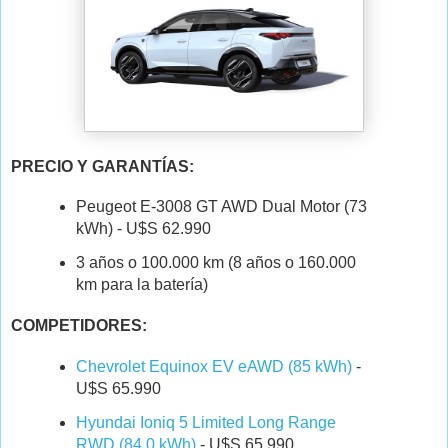
PRECIO Y GARANTÍAS
:
Peugeot E-3008 GT AWD Dual Motor (73
kWh) - U$S 62.990
3 años o 100.000 km (
8 años o 160.000
km para la batería
)
COMPETIDORES:
Chevrolet Equinox EV eAWD (85 kWh)
-
U$S 65.990
Hyundai Ioniq 5 Limited Long Range
RWD (84,0 kWh)
- U$S 65.990