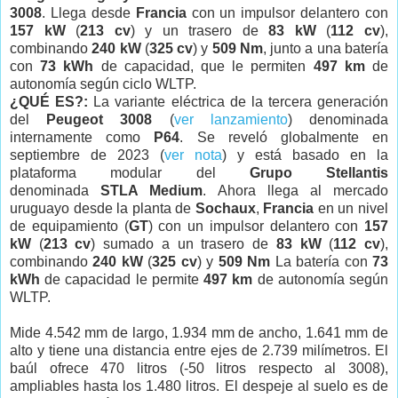
3008
. Llega desde
Francia
con un impulsor delantero con
157 kW
(
213 cv
) y un trasero de
83 kW
(
112 cv
),
combinando
240 kW
(
325 cv
) y
509 Nm
, junto a una batería
con
73 kWh
de capacidad, que le permiten
497 km
de
autonomía según ciclo WLTP.
¿QUÉ ES?:
La variante eléctrica de la tercera generación
del
Peugeot 3008
(
ver lanzamiento
) denominada
internamente como
P64
. Se reveló globalmente en
septiembre de 2023 (
ver nota
) y está basado en la
plataforma modular del
Grupo Stellantis
denominada
STLA Medium
. Ahora llega al mercado
uruguayo desde la planta de
Sochaux
,
Francia
en un nivel
de equipamiento (
GT
) con
un impulsor delantero con
157
kW
(
213 cv
) sumado a un trasero de
83 kW
(
112 cv
),
combinando
240 kW
(
325 cv
) y
509 Nm
La batería con
73
kWh
de capacidad le permite
497 km
de autonomía según
WLTP.
Mide 4.542 mm de largo, 1.934 mm de ancho, 1.641 mm de
alto y tiene una distancia entre ejes de 2.739 milímetros. El
baúl ofrece 470 litros (-50 litros respecto al 3008),
ampliables hasta los 1.480 litros. El despeje al suelo es de