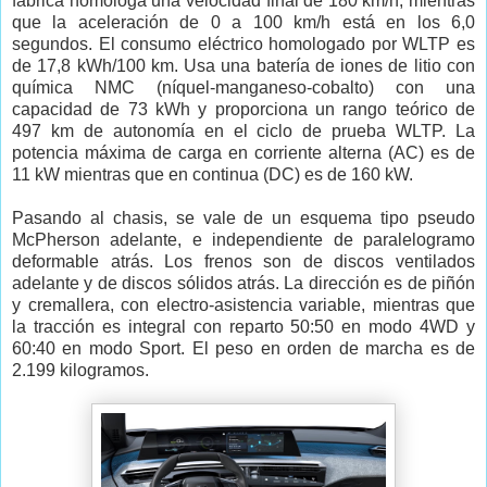
fábrica homologa una velocidad final de 180 km/h, mientras
que la aceleración de 0 a 100 km/h está en los 6,0
segundos. El consumo eléctrico homologado por WLTP es
de 17,8 kWh/100 km. Usa una batería de iones de litio con
química NMC (níquel-manganeso-cobalto) con una
capacidad de 73 kWh y proporciona un rango teórico de
497 km de autonomía en el ciclo de prueba WLTP. La
potencia máxima de carga en corriente alterna (AC) es de
11 kW mientras que en continua (DC) es de 160 kW.
Pasando al chasis, se vale de un esquema tipo pseudo
McPherson adelante, e independiente de paralelogramo
deformable atrás. Los frenos son de discos ventilados
adelante y de discos sólidos atrás. La dirección es de piñón
y cremallera, con electro-asistencia variable, mientras que
la tracción es integral con reparto 50:50 en modo 4WD y
60:40 en modo Sport. El peso en orden de marcha es de
2.199 kilogramos.