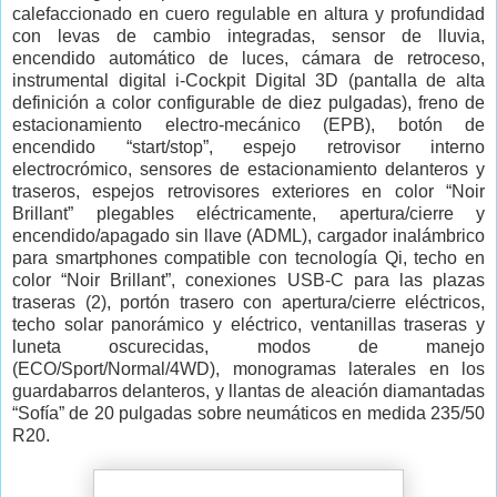
calefaccionado en cuero regulable en altura y profundidad
con levas de cambio integradas, sensor de lluvia,
encendido automático de luces, cámara de retroceso,
instrumental digital i-Cockpit Digital 3D (pantalla de alta
definición a color configurable de diez pulgadas), freno de
estacionamiento electro-mecánico (EPB), botón de
encendido “start/stop”, espejo retrovisor interno
electrocrómico, sensores de estacionamiento delanteros y
traseros, espejos retrovisores exteriores en color “Noir
Brillant” plegables eléctricamente, apertura/cierre y
encendido/apagado sin llave (ADML), cargador inalámbrico
para smartphones compatible con tecnología Qi, techo en
color “Noir Brillant”, conexiones USB-C para las plazas
traseras (2), portón trasero con apertura/cierre eléctricos,
techo solar panorámico y eléctrico, ventanillas traseras y
luneta oscurecidas, modos de manejo
(ECO/Sport/Normal/4WD), monogramas laterales en los
guardabarros delanteros, y llantas de aleación diamantadas
“Sofía” de 20 pulgadas sobre neumáticos en medida 235/50
R20.