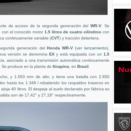
iante de acceso de la segunda generación del
WR-V
. Se
l
con el conocido motor
1.5 litros de cuatro cilindros
con
ca continuamente variable (
CVT
) y tracción delantera.
 segunda generación del
Honda WR-V
(
ver lanzamiento
),
ueva versión se denomina
EX
y está equipada con un
1.5
ia, asociado a una transmisión automática continuamente
s. Se produce en la planta de
Itirapina
, en
Brasil
.
ho, y 1.650 mm de alto, y tiene una batalla con 2.650
bles hasta los 1.348 l rebatiendo los respaldos traseros en
aloja 40 litros. El despeje al suelo declarado por fábrica es
salida son de 17,42° y 27,18° respectivamente.