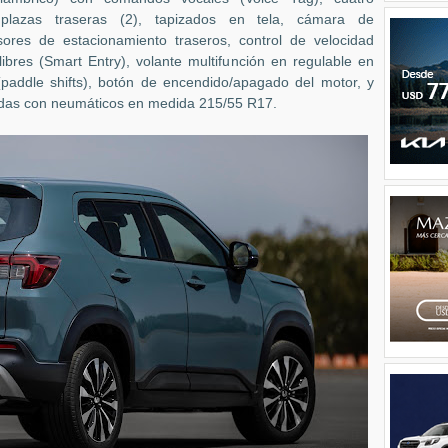
plazas traseras (2), tapizados en tela, cámara de
sores de estacionamiento traseros, control de velocidad
ibres (Smart Entry), volante multifunción en regulable en
paddle shifts), botón de encendido/apagado del motor, y
adas con neumáticos en medida 215/55 R17.