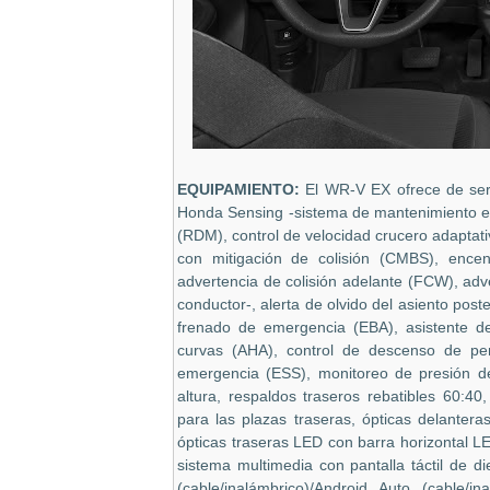
EQUIPAMIENTO:
El WR-V EX ofrece de ser
Honda Sensing -sistema de mantenimiento en e
(RDM), control de velocidad crucero adapta
con mitigación de colisión (CMBS), encen
advertencia de colisión adelante (FCW), adv
conductor-, alerta de olvido del asiento poste
frenado de emergencia (EBA), asistente d
curvas (AHA), control de descenso de pen
emergencia (ESS), monitoreo de presión de
altura, respaldos traseros rebatibles 60:4
para las plazas traseras, ópticas delanter
ópticas traseras LED con barra horizontal LE
sistema multimedia con pantalla táctil de 
(cable/inalámbrico)/Android Auto (cable/