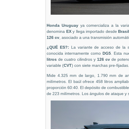
Honda Uruguay
ya comercializa a la var
denomina
EX
y llega importado desde
Brasi
126 cv
, asociado a una transmisión automáti
¿QUÉ ES?:
La variante de acceso de la
conocida internamente como
DG5
. Esta n
litros
de cuatro cilindros y
126 cv
de potenc
variable (
CVT
) con siete marchas pre-fijada
Mide 4.325 mm de largo, 1.790 mm de anc
milímetros. El baúl ofrece 458 litros amplia
proporción 60:40. El depósito de combustible 
de 223 milímetros. Los ángulos de ataque y 