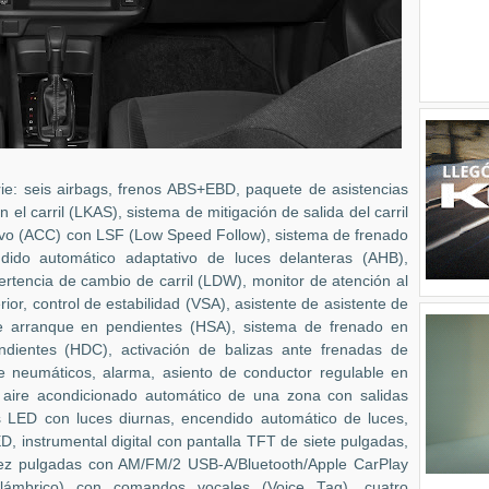
ie: seis airbags, frenos ABS+EBD, paquete de asistencias
l carril (LKAS), sistema de mitigación de salida del carril
tivo (ACC) con LSF (Low Speed Follow), sistema de frenado
dido automático adaptativo de luces delanteras (AHB),
ertencia de cambio de carril (LDW), monitor de atención al
rior, control de estabilidad (VSA), asistente de asistente de
e arranque en pendientes (HSA), sistema de frenado en
dientes (HDC), activación de balizas ante frenadas de
 neumáticos, alarma, asiento de conductor regulable en
0, aire acondicionado automático de una zona con salidas
as LED con luces diurnas, encendido automático de luces,
D, instrumental digital con pantalla TFT de siete pulgadas,
diez pulgadas con AM/FM/2 USB-A/Bluetooth/Apple CarPlay
inalámbrico) con comandos vocales (Voice Tag), cuatro