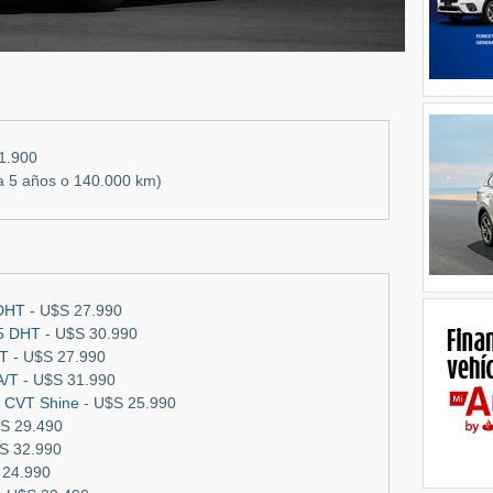
1.900
a 5 años o 140.000 km)
 DHT
- U$S 27.990
.5 DHT
- U$S 30.990
/T
- U$S 27.990
A/T
- U$S 31.990
0 CVT Shine
- U$S 25.990
S 29.490
S 32.990
 24.990