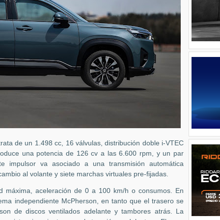
ta de un 1.498 cc, 16 válvulas, distribución doble i-VTEC
Produce una potencia de 126 cv a las 6.600 rpm, y un par
 impulsor va asociado a una transmisión automática
mbio al volante y siete marchas virtuales pre-fijadas.
ad máxima, aceleración de 0 a 100 km/h o consumos. En
ema independiente McPherson, en tanto que el trasero se
son de discos ventilados adelante y tambores atrás. La