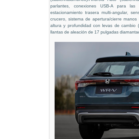
parlantes, conexiones USB-A para las 
estacionamiento trasera multi-angular, sen
crucero, sistema de apertura/cierre manos l
altura y profundidad con levas de cambio (
llantas de aleación de 17 pulgadas diamant