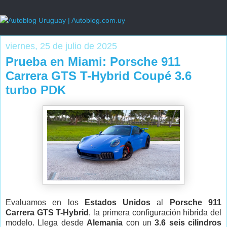
viernes, 25 de julio de 2025
Prueba en Miami: Porsche 911
Carrera GTS T-Hybrid Coupé 3.6
turbo PDK
Evaluamos en los
Estados Unidos
al
Porsche
911
Carrera GTS T-Hybrid
, la primera configuración híbrida del
modelo. Llega desde
Alemania
con un
3.6 seis cilindros