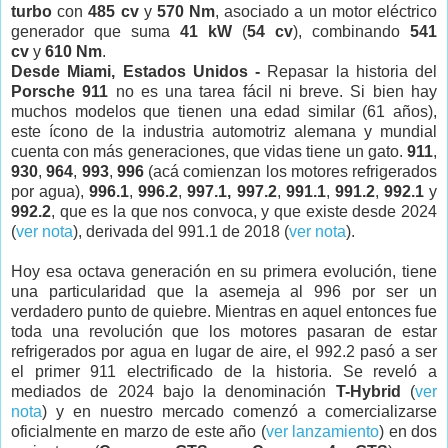
turbo
con
485 cv
y
570 Nm
, asociado a un motor eléctrico
generador que suma
41 kW
(
54 cv
), combinando
541
cv
y
610 Nm
.
Desde Miami, Estados Unidos -
Repasar la historia del
Porsche 911
no es una tarea fácil ni breve. Si bien hay
muchos modelos que tienen una edad similar (61 años),
este ícono de la industria automotriz alemana y mundial
cuenta con más generaciones, que vidas tiene un gato.
911
,
930
,
964
,
993
,
996
(acá comienzan los motores refrigerados
por agua),
996.1
,
996.2
,
997.1, 997.2
,
991.1
,
991.2
,
992.1
y
992.2
, que es la que nos convoca, y que existe desde 2024
(
ver nota
), derivada del 991.1 de 2018 (
ver nota
).
Hoy esa octava generación en su primera evolución, tiene
una particularidad que la asemeja al 996 por ser un
verdadero punto de quiebre. Mientras en aquel entonces fue
toda una revolución que los motores pasaran de estar
refrigerados por agua en lugar de aire, el 992.2 pasó a ser
el primer 911 electrificado de la historia. Se reveló a
mediados de 2024 bajo la denominación
T-Hybrid
(
ver
nota
) y en nuestro mercado comenzó a comercializarse
oficialmente en marzo de este año (
ver lanzamiento
) en dos