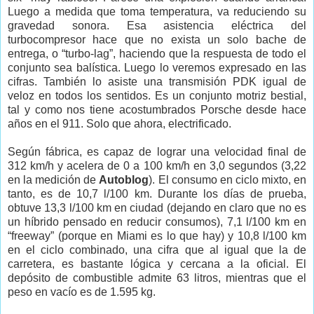
Luego a medida que toma temperatura, va reduciendo su
gravedad sonora. Esa asistencia eléctrica del
turbocompresor hace que no exista un solo bache de
entrega, o “turbo-lag”, haciendo que la respuesta de todo el
conjunto sea balística. Luego lo veremos expresado en las
cifras. También lo asiste una transmisión PDK igual de
veloz en todos los sentidos. Es un conjunto motriz bestial,
tal y como nos tiene acostumbrados Porsche desde hace
años en el 911. Solo que ahora, electrificado.
Según fábrica, es capaz de lograr una velocidad final de
312 km/h y acelera de 0 a 100 km/h en 3,0 segundos (3,22
en la medición de
Autoblog
). El consumo en ciclo mixto, en
tanto, es de 10,7 l/100 km. Durante los días de prueba,
obtuve 13,3 l/100 km en ciudad (dejando en claro que no es
un híbrido pensado en reducir consumos), 7,1 l/100 km en
“freeway” (porque en Miami es lo que hay) y 10,8 l/100 km
en el ciclo combinado, una cifra que al igual que la de
carretera, es bastante lógica y cercana a la oficial. El
depósito de combustible admite 63 litros, mientras que el
peso en vacío es de 1.595 kg.