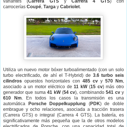
variantes (
Carrera
GTS
y
Carrera 4
GTS
) con
carrocerías
Coupé
,
Targa
y
Cabriolet
.
Utiliza un nuevo motor bóxer turboalimentado (con un solo
turbo electrificado, de ahí el T-Hybrid) de
3.6 turbo seis
cilindros
opuestos horizontales con
485 cv
y
570 Nm
,
asociado a un motor eléctrico de
11 kW
(
15 cv
) más otro
generador que suma
41 kW
(
54 cv
), combinando
541 cv
y
610 Nm
. En todos los casos la transmisión es una
automática
Porsche Doppelkupplung
(
PDK
) de doble
embrague y ocho relaciones, asociada a tracción trasera
(Carrera GTS) o integral (Carrera 4 GTS). La batería, es
significativamente más pequeña que la de otros modelos
electrificados de Porsche, con una capacidad total de