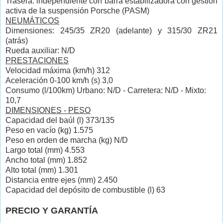
Trasera: independiente
con barra estabilizadora con gestión
activa de la suspensión Porsche (PASM)
NEUMÁTICOS
Dimensiones: 245/35 ZR20 (adelante) y 315/30 ZR21
(atrás)
Rueda auxiliar: N/D
PRESTACIONES
Velocidad máxima (km/h) 312
Aceleración 0-100 km/h (s) 3,0
Consumo (l/100km) Urbano: N/D - Carretera: N/D - Mixto:
10,7
DIMENSIONES - PESO
Capacidad del baúl (l) 373/135
Peso en vacío (kg) 1.575
Peso en orden de marcha (kg) N/D
Largo total (mm) 4.553
Ancho total (mm) 1.852
Alto total (mm) 1.301
Distancia entre ejes (mm) 2.450
Capacidad del depósito de combustible (l) 63
PRECIO Y GARANTÍA