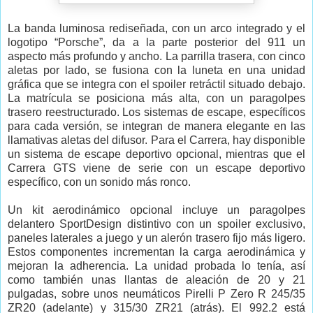
La banda luminosa rediseñada, con un arco integrado y el
logotipo “Porsche”, da a la parte posterior del 911 un
aspecto más profundo y ancho. La parrilla trasera, con cinco
aletas por lado, se fusiona con la luneta en una unidad
gráfica que se integra con el spoiler retráctil situado debajo.
La matrícula se posiciona más alta, con un paragolpes
trasero reestructurado. Los sistemas de escape, específicos
para cada versión, se integran de manera elegante en las
llamativas aletas del difusor. Para el Carrera, hay disponible
un sistema de escape deportivo opcional, mientras que el
Carrera GTS viene de serie con un escape deportivo
específico, con un sonido más ronco.
Un kit aerodinámico opcional incluye un paragolpes
delantero SportDesign distintivo con un spoiler exclusivo,
paneles laterales a juego y un alerón trasero fijo más ligero.
Estos componentes incrementan la carga aerodinámica y
mejoran la adherencia. La unidad probada lo tenía, así
como también unas llantas de aleación de 20 y 21
pulgadas, sobre unos neumáticos Pirelli P Zero R 245/35
ZR20 (adelante) y 315/30 ZR21 (atrás). El 992.2 está