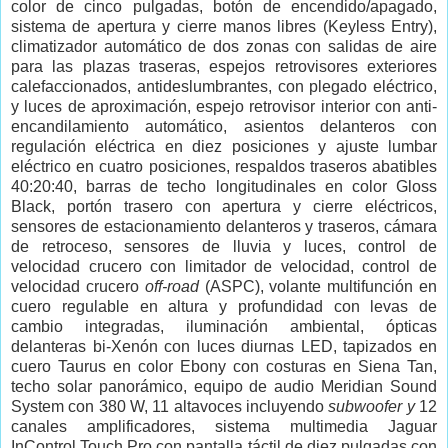
color de cinco pulgadas, botón de encendido/apagado,
sistema de apertura y cierre manos libres (Keyless Entry),
climatizador automático de dos zonas con salidas de aire
para las plazas traseras, espejos retrovisores exteriores
calefaccionados, antideslumbrantes, con plegado eléctrico,
y luces de aproximación, espejo retrovisor interior con anti-
encandilamiento automático, asientos delanteros con
regulación eléctrica en diez posiciones y ajuste lumbar
eléctrico en cuatro posiciones, respaldos traseros abatibles
40:20:40, barras de techo longitudinales en color Gloss
Black, portón trasero con apertura y cierre eléctricos,
sensores de estacionamiento delanteros y traseros, cámara
de retroceso, sensores de lluvia y luces, control de
velocidad crucero con limitador de velocidad, control de
velocidad crucero
off-road
(ASPC), volante multifunción en
cuero regulable en altura y profundidad con levas de
cambio integradas, iluminación ambiental, ópticas
delanteras bi-Xenón con luces diurnas LED, tapizados en
cuero Taurus en color Ebony con costuras en Siena Tan,
techo solar panorámico, equipo de audio Meridian Sound
System con 380 W, 11 altavoces incluyendo
subwoofer y
12
canales amplificadores, sistema multimedia Jaguar
InControl Touch Pro con pantalla táctil de diez pulgadas con