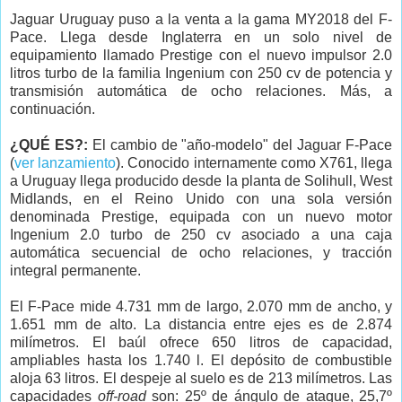
Jaguar Uruguay puso a la venta a la gama MY2018 del F-
Pace. Llega desde Inglaterra en un solo nivel de
equipamiento llamado Prestige con el nuevo impulsor 2.0
litros turbo de la familia Ingenium con 250 cv de potencia y
transmisión automática de ocho relaciones. Más, a
continuación.
¿QUÉ ES?:
El cambio de "año-modelo" del Jaguar F-Pace
(
ver lanzamiento
). Conocido internamente como X761, llega
a Uruguay llega producido desde la planta de Solihull, West
Midlands, en el Reino Unido con una sola versión
denominada Prestige, equipada con un nuevo motor
Ingenium 2.0 turbo de 250 cv asociado a una caja
automática secuencial de ocho relaciones, y tracción
integral permanente.
El F-Pace mide 4.731 mm de largo, 2.070 mm de ancho, y
1.651 mm de alto. La distancia entre ejes es de 2.874
milímetros. El baúl ofrece 650 litros de capacidad,
ampliables hasta los 1.740 l. El depósito de combustible
aloja 63 litros. El despeje al suelo es de 213 milímetros. Las
capacidades
off-road
son: 25º de ángulo de ataque, 25,7º