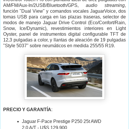
AM/FM/Aux-In/2USB/Bluetooth/GPS,
audio streaming
,
función "Dual View" y comandos vocales JaguarVoice, dos
tomas USB para carga en las plazas traseras, selector de
modos de manejo Jaguar Drive Control (Eco/Confort/Rain,
Snow, Ice/Dynamic), revestimientos interiores en Light
Oyster, panel de instrumentos digital configurable TFT de
12,3 pulgadas a color, y llantas de aleación de 19 pulgadas
"Style 5037" sobre neumáticos en medida 255/55 R19.
PRECIO Y GARANTÍA
:
Jaguar F-Pace Prestige P250 25t AWD
2.0 A/T - U$S 129.900