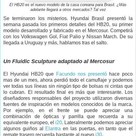
El HB20 es el nuevo modelo de la casa coreana para Brasil. ¿Más
adelante llegará a otros mercados? Tal vez
Se terminaron los misterios. Hyundai Brasil presentó la
semana pasada los primeros detalles del HB20, su primer
modelo desarrollado y fabricado en el Mercosur. Competirá
con los Volkswagen Gol, Fiat Palio y Nissan March. De su
llegada a Uruguay y más, hablamos tras el salto.
Un Fluidic Sculpture adaptado al Mercosur
El Hyundai HB20 que
Facundo nos presentó
hace poco
mas de un mes, ahora perdió todo el camuflaje y podemos
ver todas sus líneas sin ningún tipo de bolsas ni cintas que
lo cubran. El resultado final es más que interesante. Los
diseñadores responsables del proyecto utilizaron diversas
fuentes de inspiración en modelos conocidos de la marca.
Por ejemplo, en el frente se puede apreciar una
combinación de ópticas y parrilla que recuerda a su
equivalente europeo, el
i20
. Lateralmente podemos apreciar
algunos guiños al
Elantra
en las puertas, en tanto que el
remate trasero recuerda bastante al nuevo
i30
.