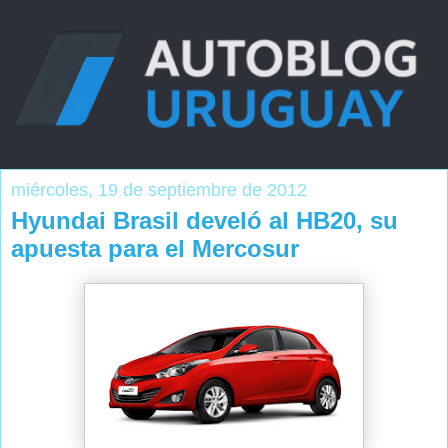
miércoles, 19 de septiembre de 2012
Hyundai Brasil develó al HB20, su
apuesta para el Mercosur