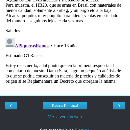
‹
›
Página Principal
Ver la versión web
Con tecnología de
Blogger
.