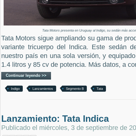
Tata Motors presenta en Uruguay al Indigo, su sedán más acces
Tata Motors sigue ampliando su gama de produ
variante tricuerpo del Indica. Este
sedán de
nuestro país en una sola versión, y equipad
1.4 litros y 85 cv de potencia. Más datos, a co
Continuar leyendo >>
Indigo
Lanzamientos
Segmento B
Tata
Lanzamiento: Tata Indica
Publicado el
miércoles, 3 de septiembre de 2