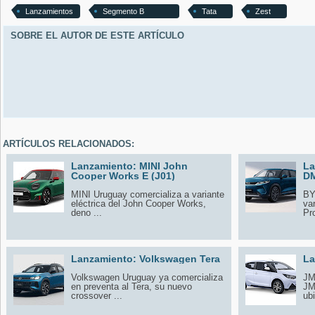
Lanzamientos
Segmento B
Tata
Zest
SOBRE EL AUTOR DE ESTE ARTÍCULO
ARTÍCULOS RELACIONADOS:
Lanzamiento: MINI John
La
Cooper Works E (J01)
DM
MINI Uruguay comercializa a variante
BY
eléctrica del John Cooper Works,
va
deno ...
Pro
Lanzamiento: Volkswagen Tera
La
Volkswagen Uruguay ya comercializa
JM
en preventa al Tera, su nuevo
JM
crossover ...
ubi