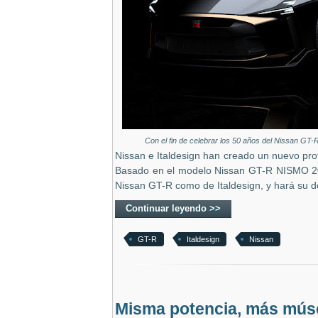
Con el fin de celebrar los 50 años del Nissan GT-R
Nissan e Italdesign han creado un nuevo prot
Basado en el modelo Nissan GT-R NISMO 201
Nissan GT-R como de Italdesign, y hará su 
Continuar leyendo >>
GT-R
Italdesign
Nissan
Misma potencia, más músc