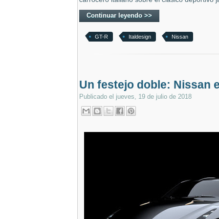
Continuar leyendo >>
GT-R
Italdesign
Nissan
Un festejo doble: Nissan 
Publicado el
jueves, 19 de julio de 2018