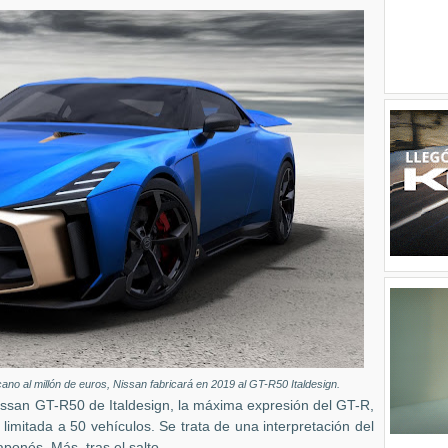
no al millón de euros, Nissan fabricará en 2019 al GT-R50 Italdesign.
Nissan GT-R50 de Italdesign, la máxima expresión del GT-R,
 limitada a 50 vehículos. Se trata de una interpretación del
aponés. Más, tras el salto.