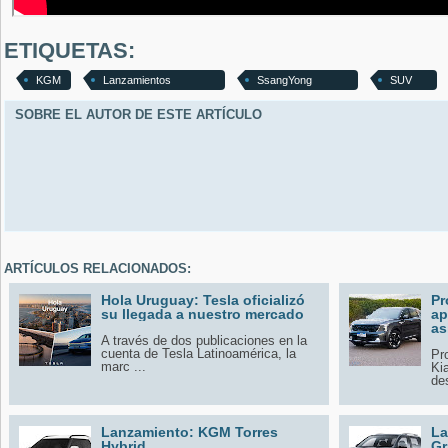
ETIQUETAS:
KGM
Lanzamientos
SsangYong
SUV
SOBRE EL AUTOR DE ESTE ARTÍCULO
ARTÍCULOS RELACIONADOS:
Hola Uruguay: Tesla oficializó
Pr
su llegada a nuestro mercado
ap
as
A través de dos publicaciones en la
cuenta de Tesla Latinoamérica, la
Pr
marc ...
Ki
des
Lanzamiento: KGM Torres
La
Hybrid
Gr