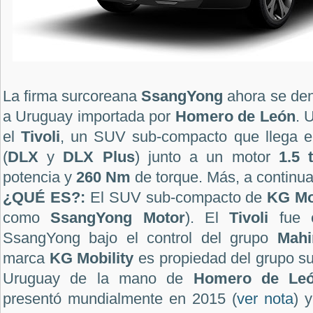
La firma surcoreana
SsangYong
ahora se de
a Uruguay importada por
Homero de León
. 
el
Tivoli
, un SUV sub-compacto que llega e
(
DLX
y
DLX Plus
) junto a un motor
1.5 
potencia y
260 Nm
de torque. Más, a continua
¿QUÉ ES?:
El SUV sub-compacto de
KG Mo
como
SsangYong Motor
). El
Tivoli
fue e
SsangYong bajo el control del grupo
Mahi
marca
KG Mobility
es propiedad del grupo s
Uruguay de la mano de
Homero de Le
presentó mundialmente en 2015 (
ver nota
) 