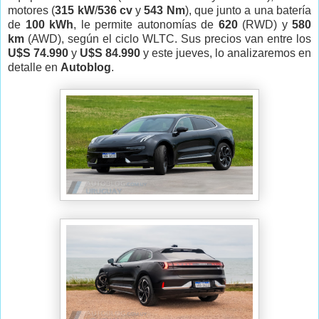
motores (
315 kW
/
536 cv
y
543 Nm
), que junto a una batería
de
100 kWh
, le permite autonomías de
620
(RWD) y
580
km
(AWD), según el ciclo WLTC. Sus precios van entre los
U$S 74.990
y
U$S 84.990
y este jueves, lo analizaremos en
detalle en
Autoblog
.