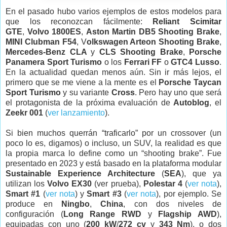
En el pasado hubo varios ejemplos de estos modelos para
que los reconozcan fácilmente:
Reliant Scimitar
GTE
,
Volvo 1800ES
,
Aston Martin DB5 Shooting Brake
,
MINI Clubman F54
, V
olkswagen Arteon Shooting Brake
,
Mercedes-Benz CLA
y
CLS Shooting Brake
,
Porsche
Panamera Sport Turismo
o los
Ferrari FF
o
GTC4 Lusso
.
En la actualidad quedan menos aún. Sin ir más lejos, el
primero que se me viene a la mente es el
Porsche Taycan
Sport Turismo
y su variante
Cross
. Pero hay uno que será
el protagonista de la próxima evaluación de
Autoblog
, el
Zeekr 001
(
ver lanzamiento
).
Si bien muchos querrán “traficarlo” por un crossover (un
poco lo es, digamos) o incluso, un SUV, la realidad es que
la propia marca lo define como un “shooting brake”. Fue
presentado en 2023 y está basado en la plataforma modular
Sustainable Experience Architecture
(
SEA
), que ya
utilizan los
Volvo EX30
(ver prueba),
Polestar 4
(
ver nota
),
Smart #1
(
ver nota
) y
Smart #3
(
ver nota
), por ejemplo. Se
produce en
Ningbo
,
China
, con dos niveles de
configuración (
Long Range RWD
y
Flagship AWD
),
equipadas con uno (
200 kW
/
272 cv
y
343 Nm
), o dos