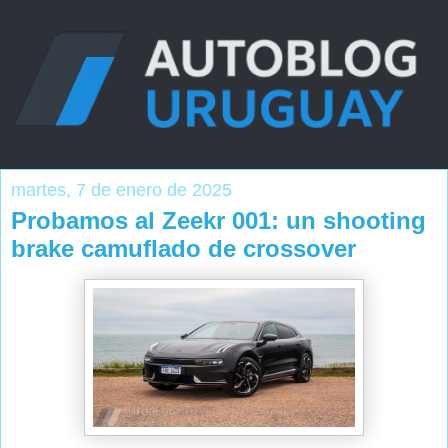
martes, 7 de enero de 2025
Probamos al Zeekr 001: un shooting
brake camuflado de crossover