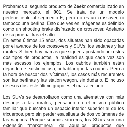
Probamos al segundo producto de
Zeekr
comercializado en
nuestro mercado, el
001
. Se trata de un modelo
perteneciente al segmento E, pero no es un crossover, ni
tampoco una berlina. Esto que ves en imágenes es definido
como un shooting brake disfrazado de crossover. Adelanto
de su prueba, tras el salto.
En estos últimos 15 años, dos siluetas han sido opacadas
por el avance de los crossovers y SUVs: los sedanes y las
rurales. Si bien hay marcas que siguen apostando por estos
dos tipos de productos, la realidad es que cada vez son
más escasos los ejemplos. Los cabrios también están
dejando de existir incluso, ni hablar que las coupés. Pero a
la hora de buscar dos
“víctimas”, los casos más recurrentes
son las berlinas y las station wagon, sin dudarlo. E incluso
de esos dos, este último grupo es el más afectado.
Los SUVs se desarrollaron como una alternativa con más
despeje a las rurales, pensando en el mismo público
familiar que buscaba un espacio interior superior al de los
tricuerpos, pero sin perder esa silueta de dos volúmenes de
las wagons. Porque seamos sinceros, los SUVs son una
extensión “marketinera” de aquellos productos que