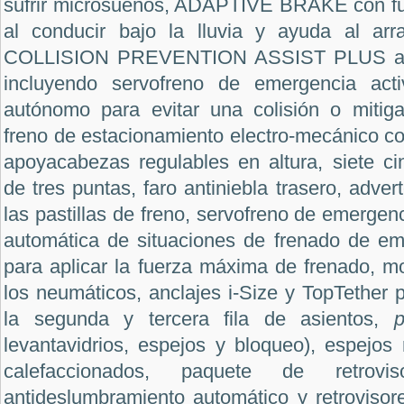
sufrir microsueños, ADAPTIVE BRAKE con fu
al conducir bajo la lluvia y ayuda al arr
COLLISION PREVENTION ASSIST PLUS adve
incluyendo servofreno de emergencia acti
autónomo para evitar una colisión o mitig
freno de estacionamiento electro-mecánico con
apoyacabezas regulables en altura, siete ci
de tres puntas, faro antiniebla trasero, adve
las pastillas de freno, servofreno de emerge
automática de situaciones de frenado de eme
para aplicar la fuerza máxima de frenado, m
los neumáticos, anclajes i-Size y TopTether pa
la segunda y tercera fila de asientos,
levantavidrios, espejos y bloqueo), espejos r
calefaccionados, paquete de retrov
antideslumbramiento automático y retrovisore