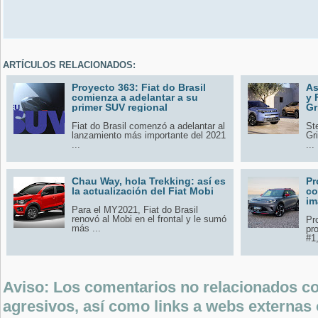
ARTÍCULOS RELACIONADOS:
Proyecto 363: Fiat do Brasil
As
comienza a adelantar a su
y 
primer SUV regional
Gr
Fiat do Brasil comenzó a adelantar al
Ste
lanzamiento más importante del 2021
Gr
...
...
Chau Way, hola Trekking: así es
Pr
la actualización del Fiat Mobi
co
im
Para el MY2021, Fiat do Brasil
renovó al Mobi en el frontal y le sumó
Pr
más ...
pr
#1,
Aviso: Los comentarios no relacionados con
agresivos, así como links a webs externas 