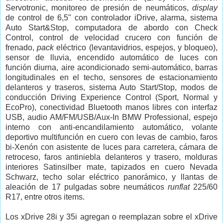
Servotronic, monitoreo de presión de neumáticos,
display
de control de 6,5" con controlador iDrive, alarma, sistema
Auto Start&Stop, computadora de abordo con Check
Control, control de velocidad crucero con función de
frenado,
pack
eléctrico (levantavidrios, espejos, y bloqueo),
sensor de lluvia, encendido automático de luces con
función diurna, aire acondicionado semi-automático, barras
longitudinales en el techo, sensores de estacionamiento
delanteros y traseros, sistema Auto Start/Stop, modos de
conducción Driving Experience Control (Sport, Normal y
EcoPro), conectividad Bluetooth manos libres con interfaz
USB, audio AM/FM/USB/Aux-In BMW Professional, espejo
interno con anti-encandilamiento automático, volante
deportivo multifunción en cuero con levas de cambio, faros
bi-Xenón con asistente de luces para carretera, cámara de
retroceso, faros antiniebla delanteros y trasero, molduras
interiores Satinsilber mate, tapizados en cuero Nevada
Schwarz, techo solar eléctrico panorámico, y llantas de
aleación de 17 pulgadas sobre neumáticos
runflat
225/60
R17, entre otros items.
Los xDrive 28i y 35i agregan o reemplazan sobre el xDrive