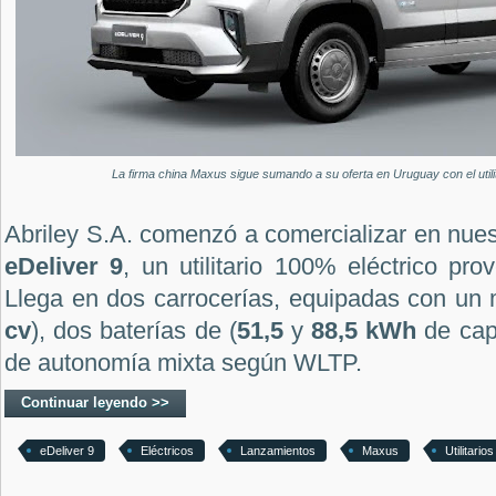
La firma china Maxus sigue sumando a su oferta en Uruguay con el utilita
Abriley S.A. comenzó a comercializar en nue
eDeliver 9
, un utilitario 100% eléctrico pr
Llega en dos carrocerías, equipadas con un
cv
), dos baterías de (
51,5
y
88,5 kWh
de cap
de autonomía mixta según WLTP.
Continuar leyendo >>
eDeliver 9
Eléctricos
Lanzamientos
Maxus
Utilitarios