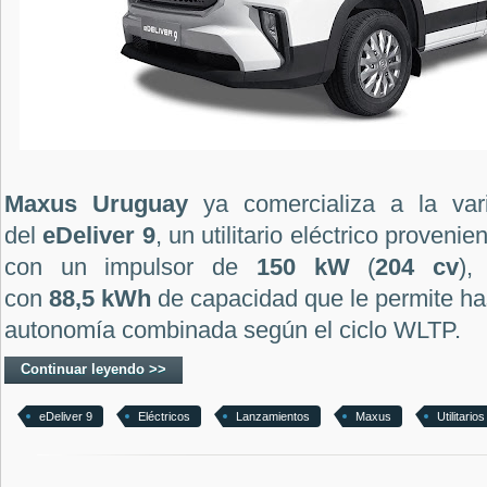
Maxus Uruguay
ya comercializa a la va
del
eDeliver 9
, un utilitario eléctrico proveni
con un impulsor de
150 kW
(
204 cv
),
con
88,5 kWh
de capacidad que le permite h
autonomía combinada según el ciclo WLTP.
Continuar leyendo >>
eDeliver 9
Eléctricos
Lanzamientos
Maxus
Utilitarios