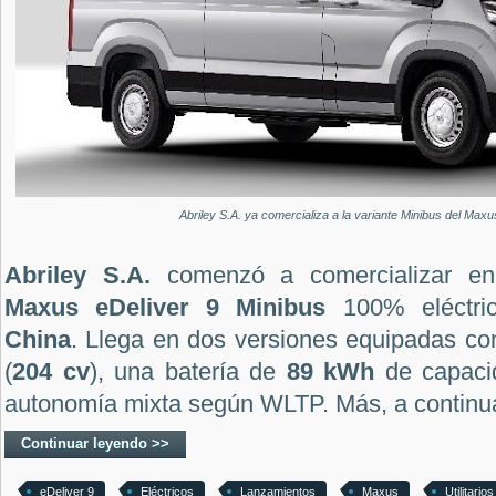
Abriley S.A. ya comercializa a la variante Minibus del Maxu
Abriley S.A.
comenzó a comercializar en
Maxus eDeliver 9 Minibus
100% eléctri
China
. Llega en dos versiones equipadas c
(
204 cv
), una batería de
89 kWh
de capac
autonomía mixta según WLTP. Más, a continu
Continuar leyendo >>
eDeliver 9
Eléctricos
Lanzamientos
Maxus
Utilitarios