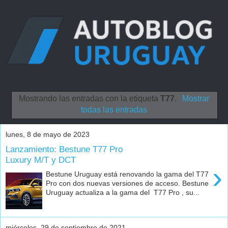
Mostrando las entradas con la etiqueta
T77
.
Mostrar
todas las entradas
lunes, 8 de mayo de 2023
Lanzamiento: Bestune T77 Pro
Luxury M/T y DCT
›
Bestune Uruguay está renovando la gama del T77
Pro con dos nuevas versiones de acceso. Bestune
Uruguay actualiza a la gama del T77 Pro , su...
miércoles, 29 de septiembre de 2021