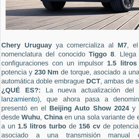
Chery Uruguay
ya comercializa al
M7
, e
nomenclatura del conocido
Tiggo 8
. Lleg
configuraciones con un impulsor
1.5 litro
potencia y
230 Nm
de torque, asociado a una
automática doble embrague
DCT
, ambas de s
¿QUÉ ES?:
La nueva actualización del
lanzamiento
), que ahora pasa a denomi
presentó en el
Beijing Auto Show 2024
y 
desde
Wuhu
,
China
en una sola variante de
a un
1.5 litros turbo
de
156 cv
de potenci
asociado a una transmisión manual 