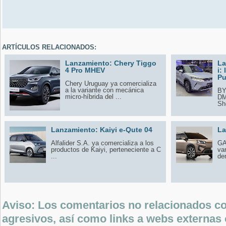
ARTÍCULOS RELACIONADOS:
Lanzamiento: Chery Tiggo
La
4 Pro MHEV
i:
Pu
Chery Uruguay ya comercializa
a la variante con mecánica
BY
micro-híbrida del ...
DM
Sho
Lanzamiento: Kaiyi e-Qute 04
La
Alfalider S.A. ya comercializa a los
GA
productos de Kaiyi, perteneciente a C
va
...
de
Aviso: Los comentarios no relacionados con
agresivos, así como links a webs externas 