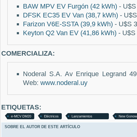
BAW MPV EV Furgón (42 kWh)
- U$
DFSK EC35 EV Van (38,7 kWh)
-
U$S
Farizon V6E-SSTA (39,9 kWh)
-
U$S 3
Keyton Q2 Van EV (41,86 kWh)
-
U$S 
COMERCIALIZA:
Noderal S.A. Av Enrique Legrand 49
Web:
www.noderal.uy
ETIQUETAS:
e-MCV DM20
Eléctricos
Lanzamientos
New Gonow
SOBRE EL AUTOR DE ESTE ARTÍCULO