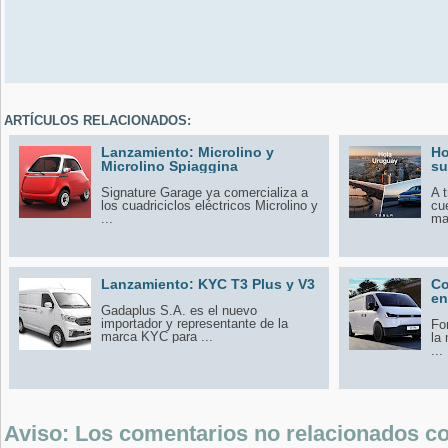
ARTÍCULOS RELACIONADOS:
Lanzamiento: Microlino y
Ho
Microlino Spiaggina
su
Signature Garage ya comercializa a
A 
los cuadriciclos eléctricos Microlino y
cu
...
mar
Lanzamiento: KYC T3 Plus y V3
Co
en
Gadaplus S.A. es el nuevo
importador y representante de la
For
marca KYC para ...
la
...
Aviso: Los comentarios no relacionados con