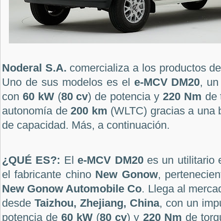
Noderal S.A.
comercializa a los productos de
Uno de sus modelos es el
e-MCV DM20
, un
con
60 kW
(
80 cv
) de potencia y
220 Nm
de 
autonomía de
200 km
(WLTC) gracias a una 
de capacidad. Más, a continuación.
¿QUÉ ES?:
El
e-MCV DM20
es un utilitario
el fabricante chino
New Gonow
, pertenecien
New Gonow Automobile Co
. Llega al merc
desde
Taizhou, Zhejiang, China
, con un imp
potencia de
60 kW
(
80 cv
) y
220 Nm
de torqu