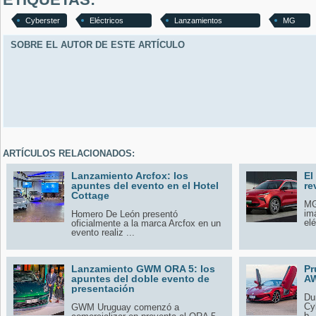
Cyberster
Eléctricos
Lanzamientos
MG
SOBRE EL AUTOR DE ESTE ARTÍCULO
ARTÍCULOS RELACIONADOS:
Lanzamiento Arcfox: los
El
apuntes del evento en el Hotel
re
Cottage
MG
im
Homero De León presentó
elé
oficialmente a la marca Arcfox en un
evento realiz ...
Lanzamiento GWM ORA 5: los
Pr
apuntes del doble evento de
AW
presentación
Du
Cyb
GWM Uruguay comenzó a
b .