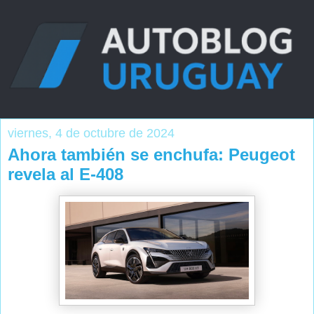
viernes, 4 de octubre de 2024
Ahora también se enchufa: Peugeot
revela al E-408