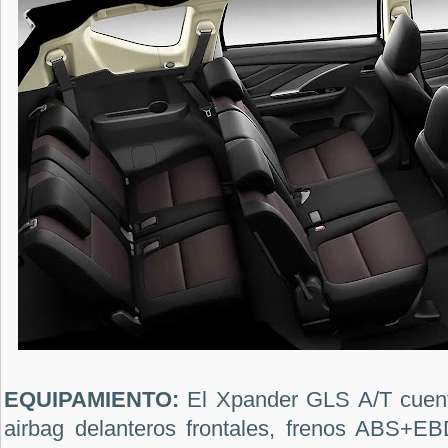
EQUIPAMIENTO:
El Xpander GLS A/T cuent
airbag delanteros frontales, frenos ABS+E