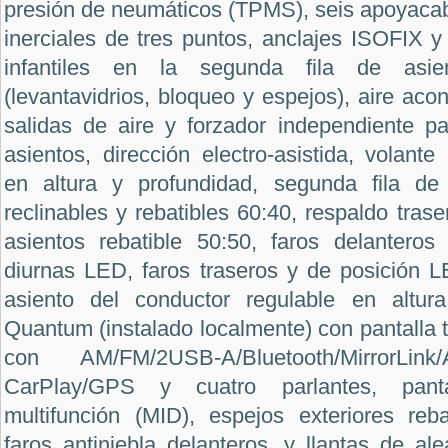
presión de neumáticos (TPMS), seis apoyacab
inerciales de tres puntos, anclajes ISOFIX y 
infantiles en la segunda fila de asi
(levantavidrios, bloqueo y espejos), aire ac
salidas de aire y forzador independiente pa
asientos, dirección electro-asistida, volante
en altura y profundidad, segunda fila de 
reclinables y rebatibles 60:40, respaldo traser
asientos rebatible 50:50, faros delantero
diurnas LED, faros traseros y de posición L
asiento del conductor regulable en altura
Quantum (instalado localmente) con pantalla t
con AM/FM/2USB-A/Bluetooth/MirrorLink
CarPlay/GPS y cuatro parlantes, panta
multifunción (MID), espejos exteriores reba
faros antiniebla delanteros, y llantas de a