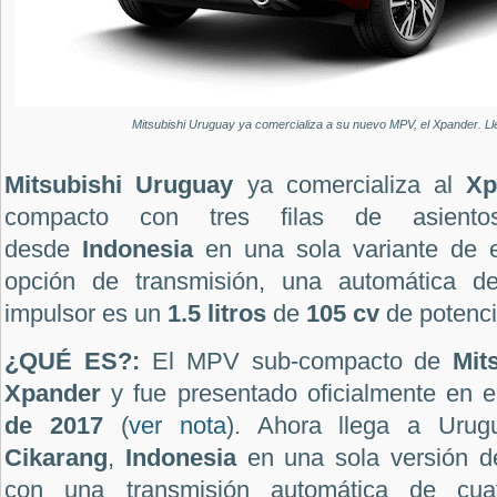
Mitsubishi Uruguay ya comercializa a su nuevo MPV, el Xpander. Ll
Mitsubishi Uruguay
ya comercializa al
Xp
compacto con tres filas de asiento
desde
Indonesia
en una sola variante de 
opción de transmisión, una automática d
impulsor es un
1.5 litros
de
105 cv
de potenci
¿QUÉ ES?:
El MPV sub-compacto de
Mit
Xpander
y fue presentado oficialmente en 
de 2017
(
ver nota
). Ahora llega a Urug
Cikarang
,
Indonesia
en una sola versión d
con una transmisión automática de cua