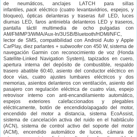
de neumáticos, anclajes LATCH para sillas
infantiles,
pack
eléctrico (cuatro levantavidrios, espejos, y
bloqueo), ópticas delanteras y traseras
full
LED, luces
diurnas LED, faros antiniebla delanteros LED y traseros,
pantalla táctil multimedia de ocho pulgadas con
AM/FM/MP3/WMA/Aux-In/3USB/Bluetooth/HDMI/NFC,
lector de SMS, compatibilidad con Android Auto y Apple
CarPlay, diez parlantes +
subwoofer
con 450 W, sistema de
navegación Garmin con reconocimiento de voz (Honda
Satellite-Linked Navigation System), tapizados en cuero,
apertura interna del depósito de combustible, respaldo
trasero abatible 60:40, asiento del conductor eléctrico en
doce vías, cuatro ajustes lumbares eléctricos y dos
memorias, asientos delanteros con ventilación, asiento del
pasajero con regulación eléctrica de cuatro vías, espejo
retrovisor interno con anti-encandilamiento automático,
espejos exteriores calefaccionados y plegables
eléctricamente, botón de encendido/apagado del motor,
encendido del motor a distancia, sistema EcoAssist,
sistema de cancelación activa del ruido en el habitáculo
(ACN), sistema de control activo del soporte del motor
(ACM), encendido automático de luces, cámara de