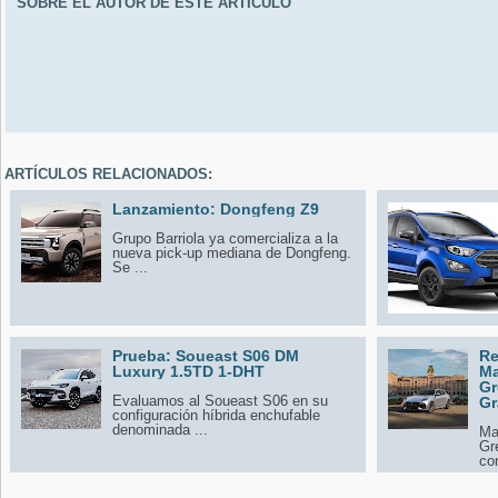
SOBRE EL AUTOR DE ESTE ARTÍCULO
ARTÍCULOS RELACIONADOS:
Lanzamiento: Dongfeng Z9
Grupo Barriola ya comercializa a la
nueva pick-up mediana de Dongfeng.
Se ...
Prueba: Soueast S06 DM
Re
Luxury 1.5TD 1-DHT
Ma
Gr
Evaluamos al Soueast S06 en su
Gr
configuración híbrida enchufable
denominada ...
Ma
Gr
con