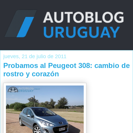
jueves, 21 de julio de 2011
Probamos al Peugeot 308: cambio de
rostro y corazón