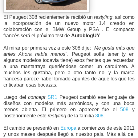
El Peugeot 308 recientemente recibió un
restyling
, así como
la incorporación de un nuevo motor 1.4 creado en
colaboración con el BMW Group y PSA . El compacto
francés será el próximo test de
AutoblogUY
.
Al mirar por primera vez a este 308 dije:
"Me gusta más que
antes Ahora habla menos"
. Peugeot solía tener (y en
algunos modelos todavía tiene) esos frentes que recuerdan
a una mantarraya queriéndose comer un cardúmen. A
muchos les gustaba, pero a otro tanto no, y la marca
francesa parece haber tomado apuntes de aquellos que les
criticaban esas bocazas.
Luego del
concept
SR1
Peugeot cambió ese lenguaje de
diseños con modelos más armónicos, y con una boca
menos abierta. El primero en aparecer fue el
508
y
posteriormente este
restyling
de la familia
308
.
El cambio se presentó en
Europa
a comienzos de este 2011
y unos meses después llegó a nuestro país. Más allá del