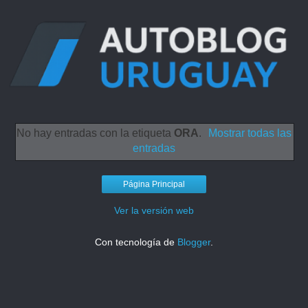
No hay entradas con la etiqueta
ORA
.
Mostrar todas las
entradas
Página Principal
Ver la versión web
Con tecnología de
Blogger
.