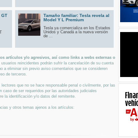
6 GT
Tamaño familiar: Tesla revela al
Model Y L Premium
Tesla ya comercializa en los Estados
Unidos y Canadá a la nueva versión
T
de ...
s artículos y/o agresivos, así como links a webs externas o
 usuarios reincidentes podrán sufrir la cancelación de su cuenta
ho a eliminar sin previo aviso comentarios que se consideren
eo de terceros.
lectores que no se hace responsable penal o civilmente, por las
n caso de ser requeridos por las autoridades judiciales
 la identificación y/o datos del remitente.
cias y otros temas ajenos a los artículos: