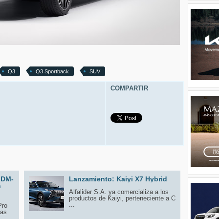
Q3
Q3 Sportback
SUV
COMPARTIR
 DM-
Lanzamiento: Kaiyi X7 Hybrid
n
Alfalider S.A. ya comercializa a los
productos de Kaiyi, perteneciente a C
...
Pro
tas